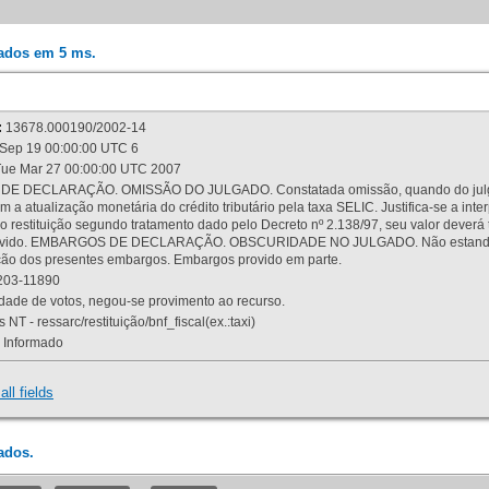
rados em 5 ms.
:
13678.000190/2002-14
Sep 19 00:00:00 UTC 6
ue Mar 27 00:00:00 UTC 2007
 DECLARAÇÃO. OMISSÃO DO JULGADO. Constatada omissão, quando do julgamen
m a atualização monetária do crédito tributário pela taxa SELIC. Justifica-se a 
 restituição segundo tratamento dado pelo Decreto nº 2.138/97, seu valor deverá 
rovido. EMBARGOS DE DECLARAÇÃO. OBSCURIDADE NO JULGADO. Não estando dev
osição dos presentes embargos. Embargos provido em parte.
03-11890
ade de votos, negou-se provimento ao recurso.
 NT - ressarc/restituição/bnf_fiscal(ex.:taxi)
Informado
all fields
ados.