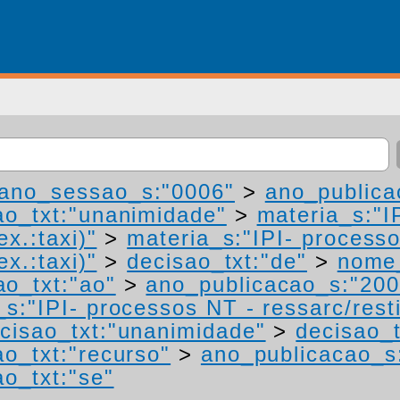
ano_sessao_s:"0006"
>
ano_publica
ao_txt:"unanimidade"
>
materia_s:"I
ex.:taxi)"
>
materia_s:"IPI- process
ex.:taxi)"
>
decisao_txt:"de"
>
nome_
ao_txt:"ao"
>
ano_publicacao_s:"200
s:"IPI- processos NT - ressarc/restit
cisao_txt:"unanimidade"
>
decisao_t
ao_txt:"recurso"
>
ano_publicacao_s
ao_txt:"se"