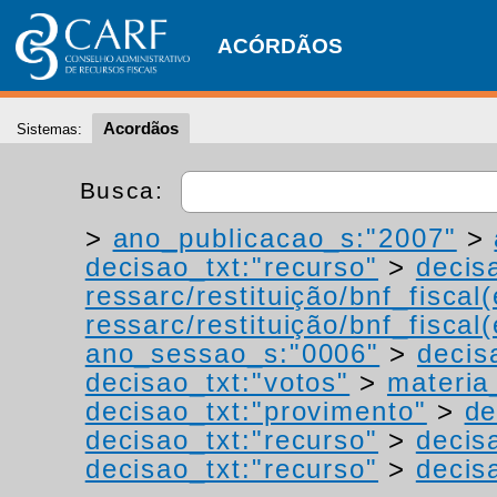
ACÓRDÃOS
Acordãos
Sistemas:
Busca:
>
ano_publicacao_s:"2007"
>
decisao_txt:"recurso"
>
decis
ressarc/restituição/bnf_fiscal(
ressarc/restituição/bnf_fiscal(
ano_sessao_s:"0006"
>
decis
decisao_txt:"votos"
>
materia_
decisao_txt:"provimento"
>
de
decisao_txt:"recurso"
>
decis
decisao_txt:"recurso"
>
decis