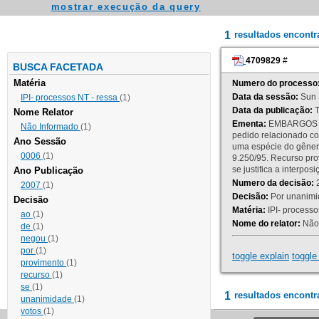
mostrar execução da query
1
resultados encont
4709829
#
BUSCA FACETADA
Matéria
Numero do processo
Data da sessão:
Sun 
IPI- processos NT - ressa
(1)
Data da publicação:
T
Nome Relator
Ementa:
EMBARGOS DE
Não Informado
(1)
pedido relacionado co
Ano Sessão
uma espécie do gênero
0006
(1)
9.250/95. Recurso p
se justifica a interp
Ano Publicação
Numero da decisão:
2
2007
(1)
Decisão:
Por unanimid
Decisão
Matéria:
IPI- processos
ao
(1)
Nome do relator:
Não 
de
(1)
negou
(1)
por
(1)
toggle explain
toggle 
provimento
(1)
recurso
(1)
se
(1)
1
resultados encontr
unanimidade
(1)
votos
(1)