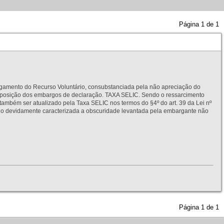
Página
1
de
1
to do Recurso Voluntário, consubstanciada pela não apreciação do
interposição dos embargos de declaração. TAXA SELIC. Sendo o ressarcimento
também ser atualizado pela Taxa SELIC nos termos do §4º do art. 39 da Lei nº
idamente caracterizada a obscuridade levantada pela embargante não
Página
1
de
1