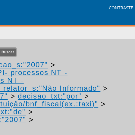
CONTRASTE
cao_s:"2007"
>
PI- processos NT -
os NT -
relator_s:"Não Informado"
>
7"
>
decisao_txt:"por"
>
uição/bnf_fiscal(ex.:taxi)"
>
xt:"de"
>
:"2007"
>