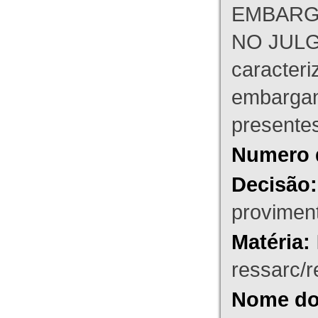
EMBARG
NO JULG
caracteri
embargant
presente
Numero 
Decisão:
proviment
Matéria:
ressarc/re
Nome do 