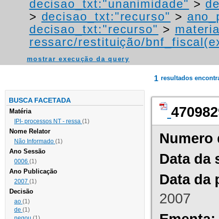
decisao_txt:"unanimidade"
>
de
>
decisao_txt:"recurso"
>
ano_
decisao_txt:"recurso"
>
materia
ressarc/restituição/bnf_fiscal(ex
mostrar execução da query
1
resultados encont
BUSCA FACETADA
470982
Matéria
IPI- processos NT - ressa
(1)
Nome Relator
Numero 
Não Informado
(1)
Ano Sessão
Data da 
0006
(1)
Ano Publicação
Data da 
2007
(1)
Decisão
2007
ao
(1)
de
(1)
Ementa:
negou
(1)