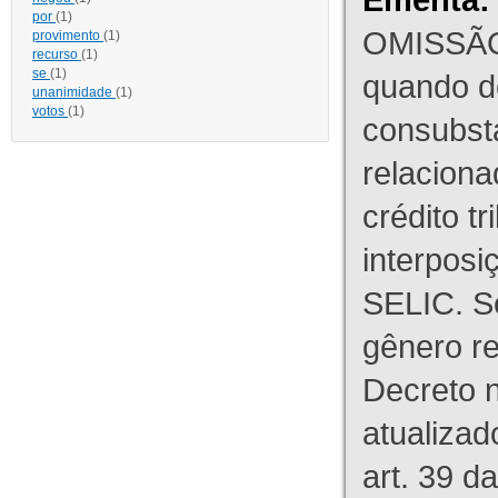
por
(1)
OMISSÃO
provimento
(1)
recurso
(1)
se
(1)
quando d
unanimidade
(1)
votos
(1)
consubst
relaciona
crédito tr
interpos
SELIC. S
gênero re
Decreto n
atualizad
art. 39 d