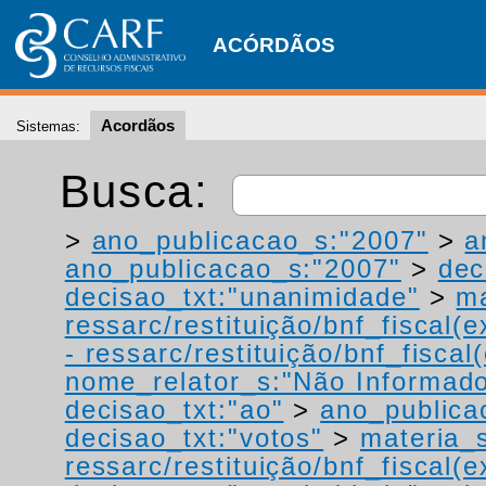
ACÓRDÃOS
Acordãos
Sistemas:
Busca:
>
ano_publicacao_s:"2007"
>
a
ano_publicacao_s:"2007"
>
dec
decisao_txt:"unanimidade"
>
ma
ressarc/restituição/bnf_fiscal(ex
- ressarc/restituição/bnf_fiscal(
nome_relator_s:"Não Informad
decisao_txt:"ao"
>
ano_publica
decisao_txt:"votos"
>
materia_s
ressarc/restituição/bnf_fiscal(ex