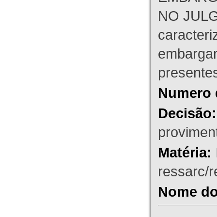
NO JULG
caracteri
embargant
presente
Numero 
Decisão:
proviment
Matéria:
ressarc/re
Nome do 