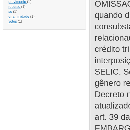
OMISSÃO
provimento
(1)
recurso
(1)
se
(1)
quando d
unanimidade
(1)
votos
(1)
consubst
relaciona
crédito tr
interpos
SELIC. S
gênero re
Decreto n
atualizad
art. 39 d
EMBARG