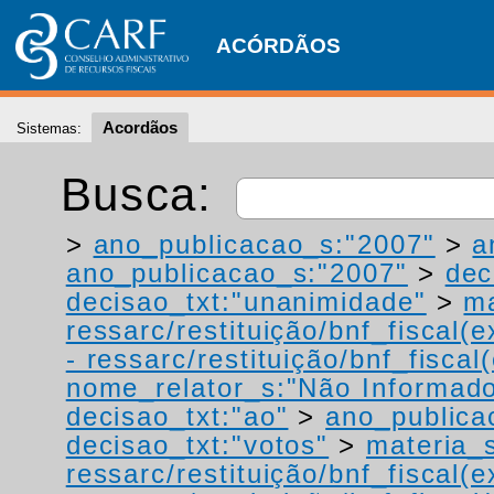
ACÓRDÃOS
Acordãos
Sistemas:
Busca:
>
ano_publicacao_s:"2007"
>
a
ano_publicacao_s:"2007"
>
dec
decisao_txt:"unanimidade"
>
ma
ressarc/restituição/bnf_fiscal(ex
- ressarc/restituição/bnf_fiscal(
nome_relator_s:"Não Informad
decisao_txt:"ao"
>
ano_publica
decisao_txt:"votos"
>
materia_s
ressarc/restituição/bnf_fiscal(ex