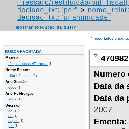
- ressarc/restituição/bnf_fiscal(
decisao_txt:"por"
>
nome_relat
decisao_txt:"unanimidade"
mostrar execução da query
1
resultados encont
BUSCA FACETADA
470982
Matéria
IPI- processos NT - ressa
(1)
Nome Relator
Numero 
Não Informado
(1)
Ano Sessão
Data da 
0006
(1)
Ano Publicação
Data da 
2007
(1)
Decisão
2007
ao
(1)
de
(1)
Ementa:
negou
(1)
por
(1)