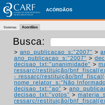
ACÓRDÃOS
Acordãos
Sistemas:
Busca:
>
ano_publicacao_s:"2007"
>
a
ano_publicacao_s:"2007"
>
dec
decisao_txt:"unanimidade"
>
ma
ressarc/restituição/bnf_fiscal(ex
- ressarc/restituição/bnf_fiscal(
nome_relator_s:"Não Informad
decisao_txt:"ao"
>
ano_publica
decisao_txt:"votos"
>
materia_s
ressarc/restituição/bnf_fiscal(ex