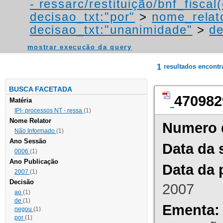
- ressarc/restituição/bnf_fiscal(
decisao_txt:"por"
>
nome_relat
decisao_txt:"unanimidade"
>
de
mostrar execução da query
1
resultados encont
BUSCA FACETADA
470982
Matéria
IPI- processos NT - ressa
(1)
Nome Relator
Numero 
Não Informado
(1)
Ano Sessão
Data da 
0006
(1)
Ano Publicação
Data da 
2007
(1)
Decisão
2007
ao
(1)
de
(1)
Ementa:
negou
(1)
por
(1)