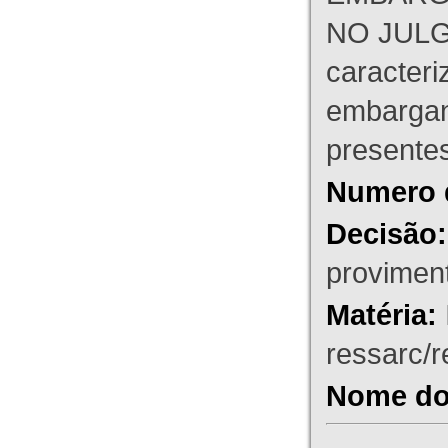
NO JULG
caracteri
embargant
presente
Numero 
Decisão:
proviment
Matéria:
ressarc/re
Nome do 