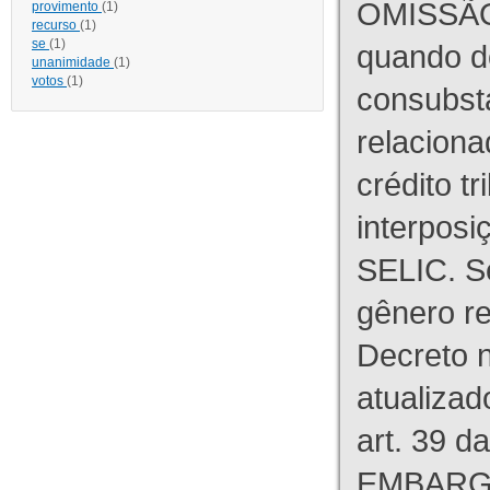
OMISSÃO
provimento
(1)
recurso
(1)
se
(1)
quando d
unanimidade
(1)
votos
(1)
consubst
relaciona
crédito tr
interpos
SELIC. S
gênero re
Decreto n
atualizad
art. 39 d
EMBARG