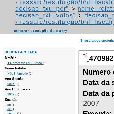
- ressarc/restituição/bnf_fiscal(
decisao_txt:"por"
>
nome_relat
decisao_txt:"votos"
>
decisao_t
- ressarc/restituição/bnf_fiscal(
mostrar execução da query
1
resultados encont
BUSCA FACETADA
470982
Matéria
IPI- processos NT - ressa
(1)
Nome Relator
Numero 
Não Informado
(1)
Ano Sessão
Data da 
0006
(1)
Ano Publicação
Data da 
2007
(1)
Decisão
2007
ao
(1)
de
(1)
Ementa:
negou
(1)