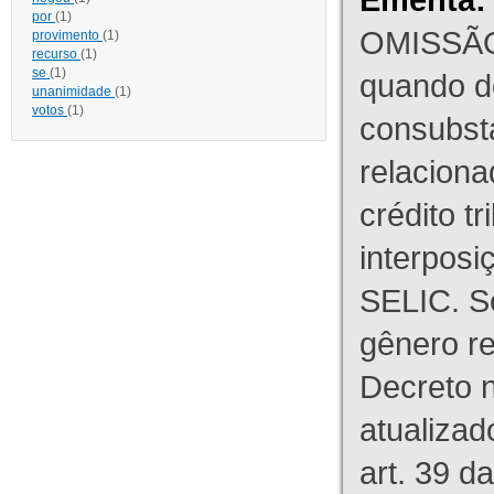
por
(1)
OMISSÃO
provimento
(1)
recurso
(1)
se
(1)
quando d
unanimidade
(1)
votos
(1)
consubst
relaciona
crédito tr
interpos
SELIC. S
gênero re
Decreto n
atualizad
art. 39 d