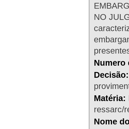
EMBARG
NO JULG
caracteri
embargant
presente
Numero 
Decisão:
proviment
Matéria:
ressarc/re
Nome do 