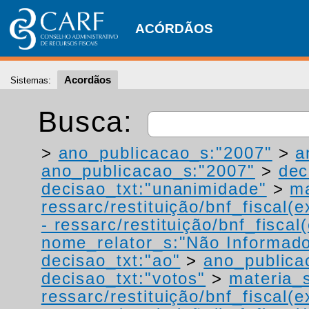
ACÓRDÃOS
Acordãos
Sistemas:
Busca:
>
ano_publicacao_s:"2007"
>
a
ano_publicacao_s:"2007"
>
dec
decisao_txt:"unanimidade"
>
ma
ressarc/restituição/bnf_fiscal(ex
- ressarc/restituição/bnf_fiscal(
nome_relator_s:"Não Informad
decisao_txt:"ao"
>
ano_publica
decisao_txt:"votos"
>
materia_s
ressarc/restituição/bnf_fiscal(ex