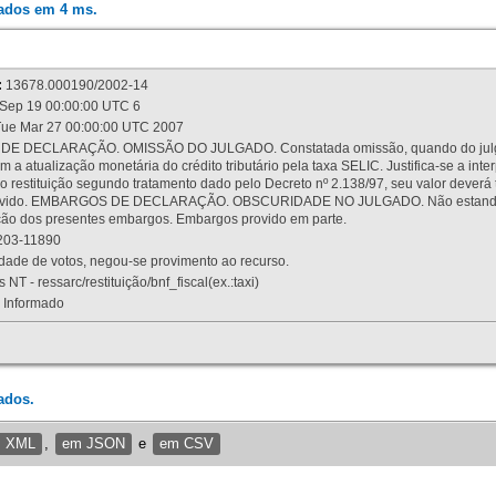
rados em 4 ms.
:
13678.000190/2002-14
Sep 19 00:00:00 UTC 6
ue Mar 27 00:00:00 UTC 2007
 DECLARAÇÃO. OMISSÃO DO JULGADO. Constatada omissão, quando do julgamen
m a atualização monetária do crédito tributário pela taxa SELIC. Justifica-se a 
 restituição segundo tratamento dado pelo Decreto nº 2.138/97, seu valor deverá 
rovido. EMBARGOS DE DECLARAÇÃO. OBSCURIDADE NO JULGADO. Não estando dev
osição dos presentes embargos. Embargos provido em parte.
03-11890
ade de votos, negou-se provimento ao recurso.
 NT - ressarc/restituição/bnf_fiscal(ex.:taxi)
Informado
ados.
m XML
,
em JSON
e
em CSV