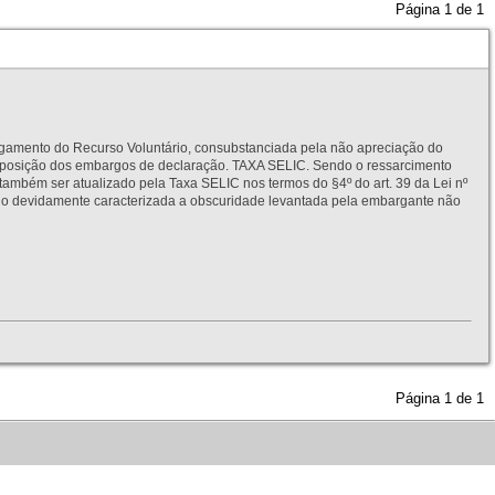
Página
1
de
1
to do Recurso Voluntário, consubstanciada pela não apreciação do
interposição dos embargos de declaração. TAXA SELIC. Sendo o ressarcimento
também ser atualizado pela Taxa SELIC nos termos do §4º do art. 39 da Lei nº
idamente caracterizada a obscuridade levantada pela embargante não
Página
1
de
1