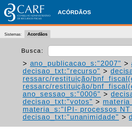
ACÓRDÃOS
Acordãos
Sistemas:
Busca:
>
ano_publicacao_s:"2007"
>
decisao_txt:"recurso"
>
decis
ressarc/restituição/bnf_fiscal(
ressarc/restituição/bnf_fiscal(
ano_sessao_s:"0006"
>
decis
decisao_txt:"votos"
>
materia_
materia_s:"IPI- processos NT -
decisao_txt:"unanimidade"
>