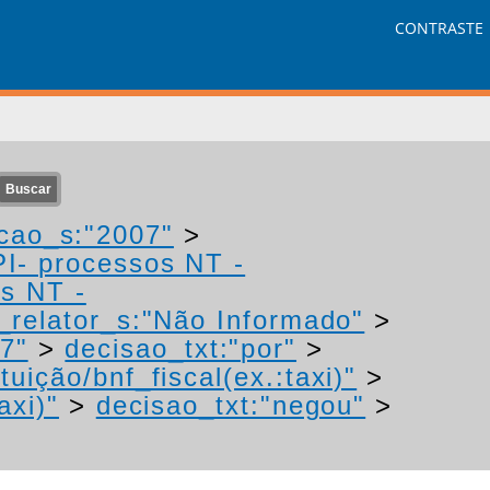
CONTRASTE
cao_s:"2007"
>
PI- processos NT -
os NT -
relator_s:"Não Informado"
>
7"
>
decisao_txt:"por"
>
uição/bnf_fiscal(ex.:taxi)"
>
axi)"
>
decisao_txt:"negou"
>