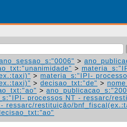
ano_sessao_s:"0006"
>
ano_publica
ao_txt:"unanimidade"
>
materia_s:"I
ex.:taxi)"
>
materia_s:"IPI- process
ex.:taxi)"
>
decisao_txt:"de"
>
nome_
ao_txt:"ao"
>
ano_publicacao_s:"200
s:"IPI- processos NT - ressarc/restit
 ressarc/restituição/bnf_fiscal(ex.:t
decisao_txt:"ao"