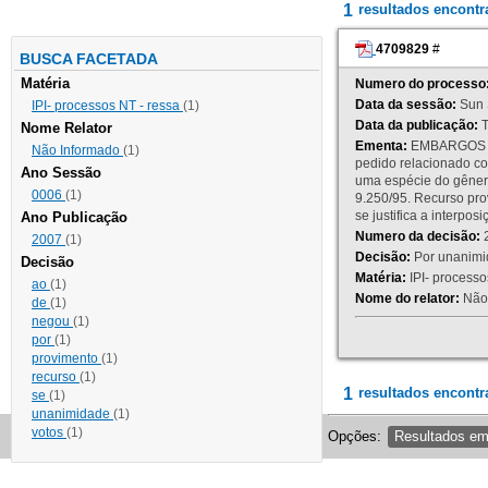
1
resultados encont
4709829
#
BUSCA FACETADA
Matéria
Numero do processo
Data da sessão:
Sun 
IPI- processos NT - ressa
(1)
Data da publicação:
T
Nome Relator
Ementa:
EMBARGOS DE
Não Informado
(1)
pedido relacionado co
Ano Sessão
uma espécie do gênero
0006
(1)
9.250/95. Recurso p
se justifica a interp
Ano Publicação
Numero da decisão:
2
2007
(1)
Decisão:
Por unanimid
Decisão
Matéria:
IPI- processos
ao
(1)
Nome do relator:
Não 
de
(1)
negou
(1)
por
(1)
provimento
(1)
recurso
(1)
1
resultados encontr
se
(1)
unanimidade
(1)
votos
(1)
Opções:
Resultados e