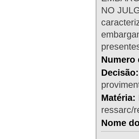
NO JULG
caracteri
embargant
presente
Numero 
Decisão:
proviment
Matéria:
ressarc/re
Nome do 