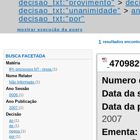
decisao_txt:"provimento"
>
dec
decisao_txt:"unanimidade"
>
an
decisao_txt:"por"
mostrar execução da query
1
resultados encont
BUSCA FACETADA
470982
Matéria
IPI- processos NT - ressa
(1)
Nome Relator
Numero 
Não Informado
(1)
Ano Sessão
Data da 
0006
(1)
Ano Publicação
Data da 
2007
(1)
Decisão
2007
ao
(1)
de
(1)
Ementa:
negou
(1)
por
(1)