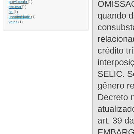
OMISSÃO
provimento
(1)
recurso
(1)
se
(1)
quando d
unanimidade
(1)
votos
(1)
consubst
relaciona
crédito tr
interpos
SELIC. S
gênero re
Decreto n
atualizad
art. 39 d
EMBARG