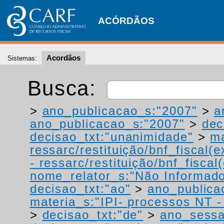
ACÓRDÃOS
Acordãos
Sistemas:
Busca:
>
ano_publicacao_s:"2007"
>
a
ano_publicacao_s:"2007"
>
dec
decisao_txt:"unanimidade"
>
ma
ressarc/restituição/bnf_fiscal(ex
- ressarc/restituição/bnf_fiscal(
nome_relator_s:"Não Informad
decisao_txt:"ao"
>
ano_publica
materia_s:"IPI- processos NT - r
>
decisao_txt:"de"
>
ano_sessa