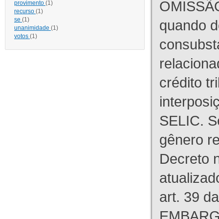
OMISSÃO
provimento
(1)
recurso
(1)
se
(1)
quando d
unanimidade
(1)
votos
(1)
consubst
relaciona
crédito tr
interpos
SELIC. S
gênero re
Decreto n
atualizad
art. 39 d
EMBARG