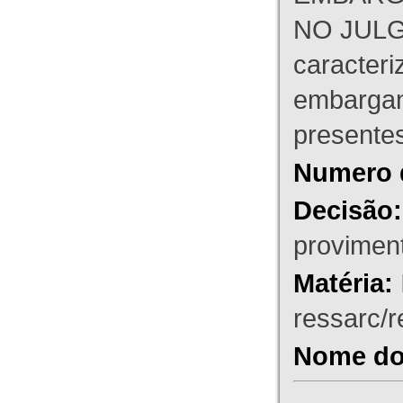
NO JULG
caracteri
embargant
presente
Numero 
Decisão:
proviment
Matéria:
ressarc/re
Nome do 