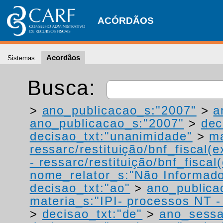
ACÓRDÃOS
Acordãos
Sistemas:
Busca:
>
ano_publicacao_s:"2007"
>
a
ano_publicacao_s:"2007"
>
dec
decisao_txt:"unanimidade"
>
ma
ressarc/restituição/bnf_fiscal(ex
- ressarc/restituição/bnf_fiscal(
nome_relator_s:"Não Informad
decisao_txt:"ao"
>
ano_publica
materia_s:"IPI- processos NT - r
>
decisao_txt:"de"
>
ano_sessa