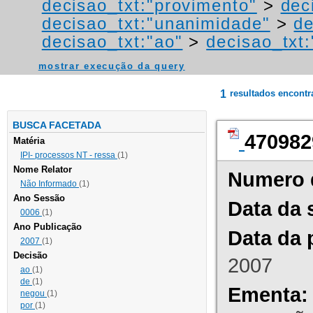
decisao_txt:"provimento"
>
dec
decisao_txt:"unanimidade"
>
de
decisao_txt:"ao"
>
decisao_txt:
mostrar execução da query
1
resultados encont
BUSCA FACETADA
470982
Matéria
IPI- processos NT - ressa
(1)
Nome Relator
Numero 
Não Informado
(1)
Ano Sessão
Data da 
0006
(1)
Ano Publicação
Data da 
2007
(1)
Decisão
2007
ao
(1)
de
(1)
Ementa:
negou
(1)
por
(1)