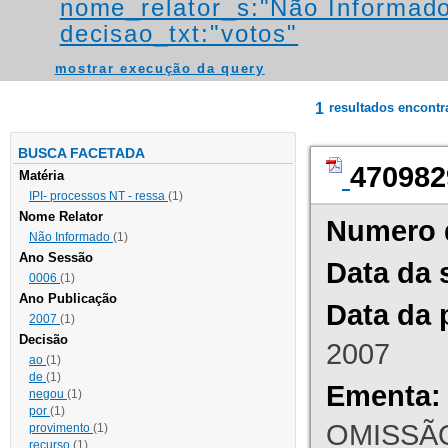
nome_relator_s:"Não Informad
decisao_txt:"votos"
mostrar execução da query
1
resultados encont
BUSCA FACETADA
470982
Matéria
IPI- processos NT - ressa
(1)
Nome Relator
Numero 
Não Informado
(1)
Ano Sessão
Data da 
0006
(1)
Ano Publicação
Data da 
2007
(1)
Decisão
2007
ao
(1)
de
(1)
Ementa:
negou
(1)
por
(1)
OMISSÃO
provimento
(1)
recurso
(1)