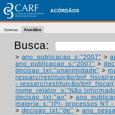
ACÓRDÃOS
Acordãos
Sistemas:
Busca:
>
ano_publicacao_s:"2007"
>
a
ano_publicacao_s:"2007"
>
dec
decisao_txt:"unanimidade"
>
ma
ressarc/restituição/bnf_fiscal(ex
- ressarc/restituição/bnf_fiscal(
nome_relator_s:"Não Informad
decisao_txt:"ao"
>
ano_publica
materia_s:"IPI- processos NT - r
>
decisao_txt:"de"
>
ano_sessa