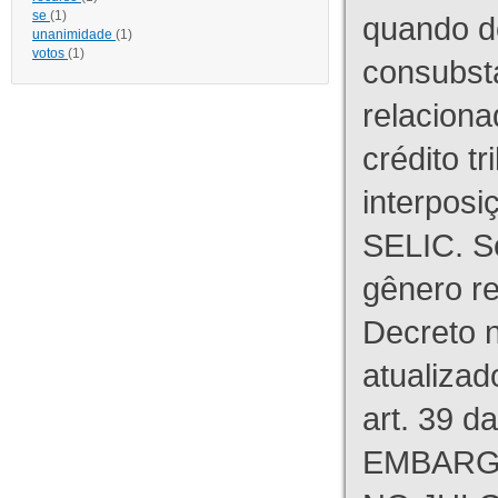
se
(1)
quando d
unanimidade
(1)
votos
(1)
consubst
relaciona
crédito tr
interpos
SELIC. S
gênero re
Decreto n
atualizad
art. 39 d
EMBARG