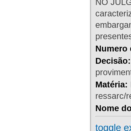
NO JULG
caracteri
embargant
presente
Numero 
Decisão:
proviment
Matéria:
ressarc/re
Nome do 
toggle e