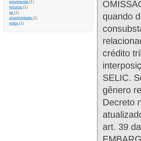
OMISSÃO
provimento
(1)
recurso
(1)
se
(1)
quando d
unanimidade
(1)
votos
(1)
consubst
relaciona
crédito tr
interpos
SELIC. S
gênero re
Decreto n
atualizad
art. 39 d
EMBARG