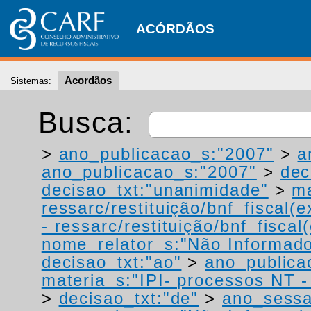
ACÓRDÃOS
Acordãos
Sistemas:
Busca:
>
ano_publicacao_s:"2007"
>
a
ano_publicacao_s:"2007"
>
dec
decisao_txt:"unanimidade"
>
ma
ressarc/restituição/bnf_fiscal(ex
- ressarc/restituição/bnf_fiscal(
nome_relator_s:"Não Informad
decisao_txt:"ao"
>
ano_publica
materia_s:"IPI- processos NT - r
>
decisao_txt:"de"
>
ano_sessa