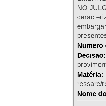
NO JULG
caracteri
embargant
presente
Numero 
Decisão:
proviment
Matéria:
ressarc/re
Nome do 