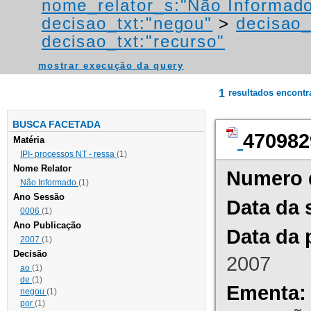
nome_relator_s:"Não Informad
decisao_txt:"negou"
>
decisao_
decisao_txt:"recurso"
mostrar execução da query
1
resultados encont
BUSCA FACETADA
470982
Matéria
IPI- processos NT - ressa
(1)
Nome Relator
Numero 
Não Informado
(1)
Ano Sessão
Data da 
0006
(1)
Ano Publicação
Data da 
2007
(1)
Decisão
2007
ao
(1)
de
(1)
Ementa:
negou
(1)
por
(1)