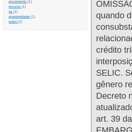
OMISSÃO
provimento
(1)
recurso
(1)
se
(1)
quando d
unanimidade
(1)
votos
(1)
consubst
relaciona
crédito tr
interpos
SELIC. S
gênero re
Decreto n
atualizad
art. 39 d
EMBARG