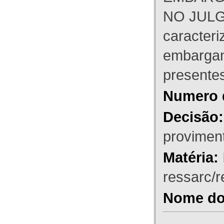
NO JULG
caracteri
embargant
presente
Numero 
Decisão:
proviment
Matéria:
ressarc/re
Nome do 