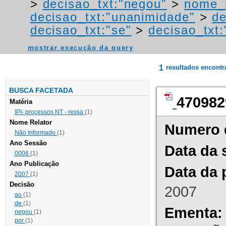
>
decisao_txt:"negou"
>
nome_r
decisao_txt:"unanimidade"
>
de
decisao_txt:"se"
>
decisao_txt:
mostrar execução da query
1
resultados encont
BUSCA FACETADA
470982
Matéria
IPI- processos NT - ressa
(1)
Nome Relator
Numero 
Não Informado
(1)
Ano Sessão
Data da 
0006
(1)
Ano Publicação
Data da 
2007
(1)
Decisão
2007
ao
(1)
de
(1)
Ementa:
negou
(1)
por
(1)