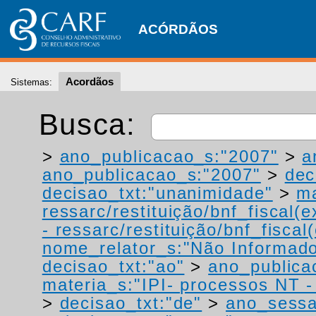
ACÓRDÃOS
Acordãos
Sistemas:
Busca:
>
ano_publicacao_s:"2007"
>
a
ano_publicacao_s:"2007"
>
dec
decisao_txt:"unanimidade"
>
ma
ressarc/restituição/bnf_fiscal(ex
- ressarc/restituição/bnf_fiscal(
nome_relator_s:"Não Informad
decisao_txt:"ao"
>
ano_publica
materia_s:"IPI- processos NT - r
>
decisao_txt:"de"
>
ano_sessa