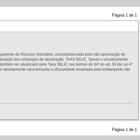
Página
1
de
1
to do Recurso Voluntário, consubstanciada pela não apreciação do
interposição dos embargos de declaração. TAXA SELIC. Sendo o ressarcimento
também ser atualizado pela Taxa SELIC nos termos do §4º do art. 39 da Lei nº
idamente caracterizada a obscuridade levantada pela embargante não
Página
1
de
1