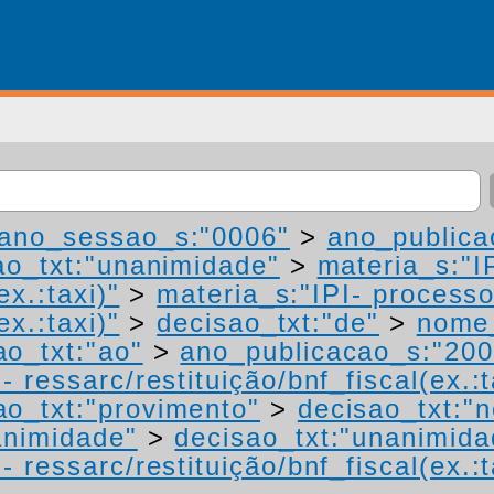
ano_sessao_s:"0006"
>
ano_publica
ao_txt:"unanimidade"
>
materia_s:"I
ex.:taxi)"
>
materia_s:"IPI- process
ex.:taxi)"
>
decisao_txt:"de"
>
nome_
ao_txt:"ao"
>
ano_publicacao_s:"200
 ressarc/restituição/bnf_fiscal(ex.:t
ao_txt:"provimento"
>
decisao_txt:"
animidade"
>
decisao_txt:"unanimida
 ressarc/restituição/bnf_fiscal(ex.:t