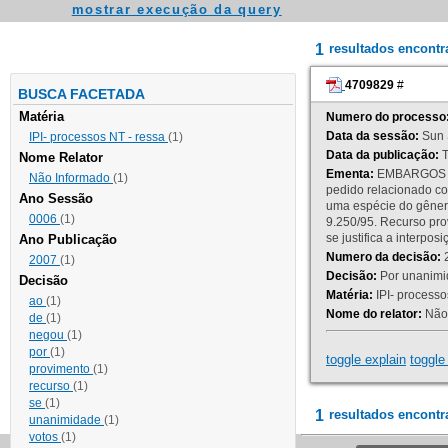
mostrar execução da query
1
resultados encont
4709829
#
BUSCA FACETADA
Matéria
Numero do processo
Data da sessão:
Sun 
IPI- processos NT - ressa
(1)
Data da publicação:
T
Nome Relator
Ementa:
EMBARGOS DE
Não Informado
(1)
pedido relacionado co
Ano Sessão
uma espécie do gênero
0006
(1)
9.250/95. Recurso p
se justifica a interp
Ano Publicação
Numero da decisão:
2
2007
(1)
Decisão:
Por unanimid
Decisão
Matéria:
IPI- processos
ao
(1)
Nome do relator:
Não 
de
(1)
negou
(1)
por
(1)
toggle explain
toggle 
provimento
(1)
recurso
(1)
se
(1)
1
resultados encontr
unanimidade
(1)
votos
(1)