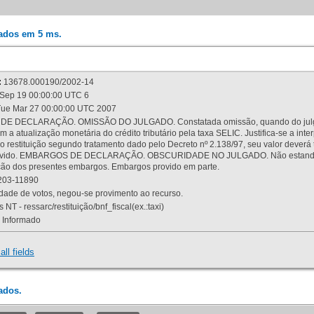
rados em 5 ms.
:
13678.000190/2002-14
Sep 19 00:00:00 UTC 6
ue Mar 27 00:00:00 UTC 2007
 DECLARAÇÃO. OMISSÃO DO JULGADO. Constatada omissão, quando do julgamen
m a atualização monetária do crédito tributário pela taxa SELIC. Justifica-se a 
 restituição segundo tratamento dado pelo Decreto nº 2.138/97, seu valor deverá 
rovido. EMBARGOS DE DECLARAÇÃO. OBSCURIDADE NO JULGADO. Não estando dev
osição dos presentes embargos. Embargos provido em parte.
03-11890
ade de votos, negou-se provimento ao recurso.
 NT - ressarc/restituição/bnf_fiscal(ex.:taxi)
Informado
all fields
ados.