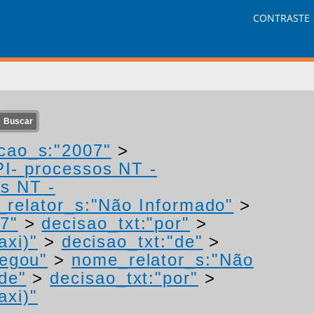
CONTRASTE
cao_s:"2007"
>
PI- processos NT -
os NT -
relator_s:"Não Informado"
>
7"
>
decisao_txt:"por"
>
axi)"
>
decisao_txt:"de"
>
negou"
>
nome_relator_s:"Não
de"
>
decisao_txt:"por"
>
axi)"