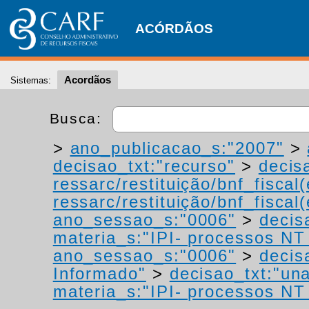
ACÓRDÃOS
Acordãos
Sistemas:
Busca:
>
ano_publicacao_s:"2007"
>
decisao_txt:"recurso"
>
decis
ressarc/restituição/bnf_fiscal(
ressarc/restituição/bnf_fiscal(
ano_sessao_s:"0006"
>
decis
materia_s:"IPI- processos NT -
ano_sessao_s:"0006"
>
decis
Informado"
>
decisao_txt:"un
materia_s:"IPI- processos NT -