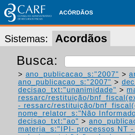
ACÓRDÃOS
Acordãos
Sistemas:
Busca:
>
ano_publicacao_s:"2007"
>
a
ano_publicacao_s:"2007"
>
dec
decisao_txt:"unanimidade"
>
ma
ressarc/restituição/bnf_fiscal(ex
- ressarc/restituição/bnf_fiscal(
nome_relator_s:"Não Informad
decisao_txt:"ao"
>
ano_publica
materia_s:"IPI- processos NT - r