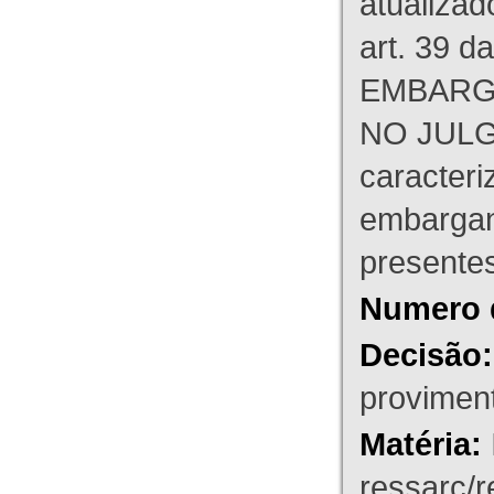
atualizad
art. 39 d
EMBARG
NO JULG
caracteri
embargant
presente
Numero 
Decisão:
proviment
Matéria:
ressarc/re