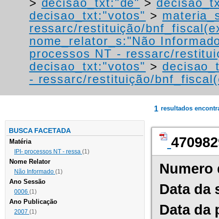
>
decisao_txt:"de"
>
decisao_t
decisao_txt:"votos"
>
materia_s
ressarc/restituição/bnf_fiscal(ex
nome_relator_s:"Não Informad
processos NT - ressarc/restituiç
decisao_txt:"votos"
>
decisao_t
- ressarc/restituição/bnf_fiscal(
1
resultados encont
BUSCA FACETADA
470982
Matéria
IPI- processos NT - ressa
(1)
Nome Relator
Numero 
Não Informado
(1)
Ano Sessão
Data da 
0006
(1)
Ano Publicação
Data da 
2007
(1)