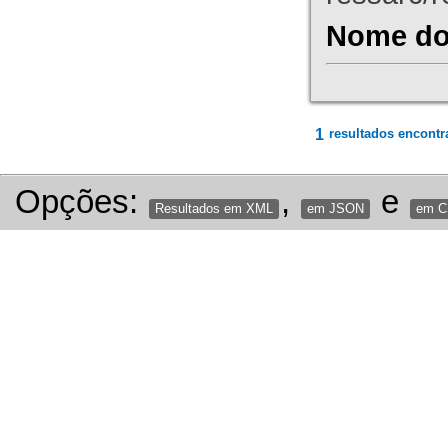
Nome do 
1
resultados encontr
Opções:
,
e
Resultados em XML
em JSON
em 