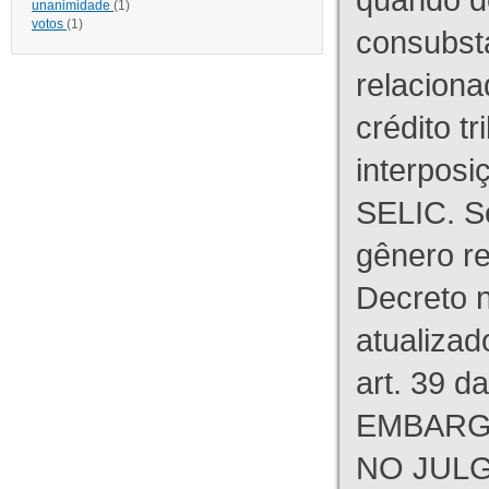
unanimidade
(1)
votos
(1)
consubst
relaciona
crédito tr
interpos
SELIC. S
gênero re
Decreto n
atualizad
art. 39 d
EMBARG
NO JULG