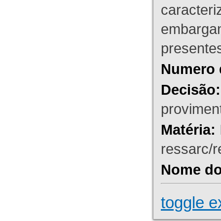
caracteri
embargant
presente
Numero 
Decisão:
proviment
Matéria:
ressarc/re
Nome do 
toggle e