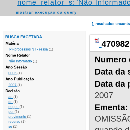
nome_relator_s:"Não Informad
mostrar execução da query
1
resultados encont
BUSCA FACETADA
470982
Matéria
IPI- processos NT - ressa
(1)
Nome Relator
Numero 
Não Informado
(1)
Ano Sessão
Data da 
0006
(1)
Ano Publicação
Data da 
2007
(1)
Decisão
2007
ao
(1)
de
(1)
Ementa:
negou
(1)
por
(1)
OMISSÃO
provimento
(1)
recurso
(1)
se
(1)
quando d