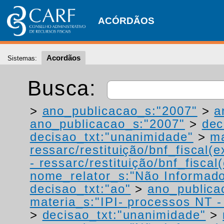
ACÓRDÃOS
Acordãos
Sistemas:
Busca:
>
ano_publicacao_s:"2007"
>
a
ano_publicacao_s:"2007"
>
dec
decisao_txt:"unanimidade"
>
ma
ressarc/restituição/bnf_fiscal(ex
- ressarc/restituição/bnf_fiscal(
nome_relator_s:"Não Informad
decisao_txt:"ao"
>
ano_publica
materia_s:"IPI- processos NT - r
>
decisao_txt:"unanimidade"
>