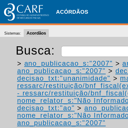
ACÓRDÃOS
Acordãos
Sistemas:
Busca:
>
ano_publicacao_s:"2007"
>
a
ano_publicacao_s:"2007"
>
dec
decisao_txt:"unanimidade"
>
ma
ressarc/restituição/bnf_fiscal(ex
- ressarc/restituição/bnf_fiscal(
nome_relator_s:"Não Informad
decisao_txt:"ao"
>
ano_publica
nome_relator_s:"Não Informad
ano_publicacao_s:"2007"