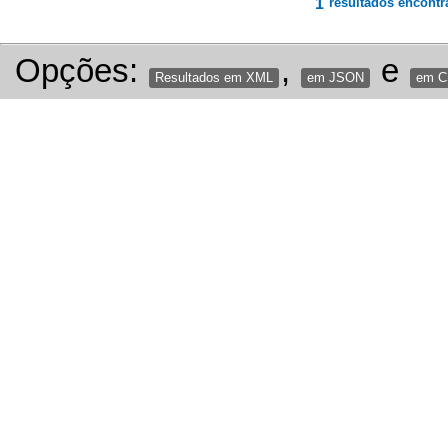
1
resultados encontr
Opções:
,
e
Resultados em XML
em JSON
em 