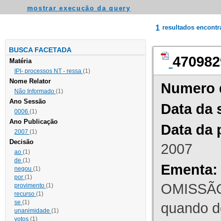
mostrar execução da query
1
resultados encont
BUSCA FACETADA
470982
Matéria
IPI- processos NT - ressa
(1)
Nome Relator
Numero 
Não Informado
(1)
Ano Sessão
Data da 
0006
(1)
Ano Publicação
Data da 
2007
(1)
Decisão
2007
ao
(1)
de
(1)
Ementa:
negou
(1)
por
(1)
OMISSÃO
provimento
(1)
recurso
(1)
se
(1)
quando d
unanimidade
(1)
votos
(1)