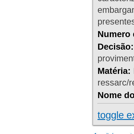
embargant
presente
Numero 
Decisão:
proviment
Matéria:
ressarc/re
Nome do 
toggle e