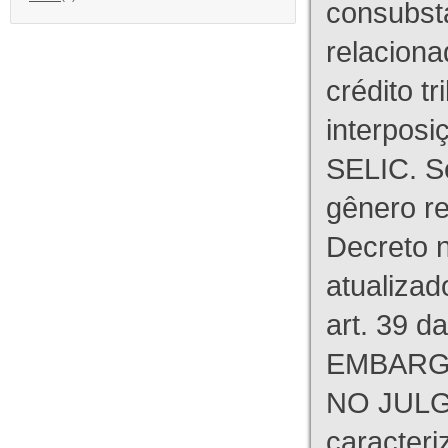
consubst
relaciona
crédito tr
interpos
SELIC. S
gênero re
Decreto n
atualizad
art. 39 d
EMBARG
NO JULG
caracteri