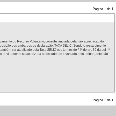
Página
1
de
1
to do Recurso Voluntário, consubstanciada pela não apreciação do
interposição dos embargos de declaração. TAXA SELIC. Sendo o ressarcimento
também ser atualizado pela Taxa SELIC nos termos do §4º do art. 39 da Lei nº
idamente caracterizada a obscuridade levantada pela embargante não
Página
1
de
1