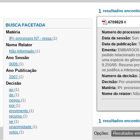
1
resultados encont
4709829
#
BUSCA FACETADA
Matéria
Numero do processo
Data da sessão:
Sun 
IPI- processos NT - ressa
(1)
Data da publicação:
T
Nome Relator
Ementa:
EMBARGOS DE
Não Informado
(1)
pedido relacionado co
Ano Sessão
uma espécie do gênero
0006
(1)
9.250/95. Recurso p
se justifica a interp
Ano Publicação
Numero da decisão:
2
2007
(1)
Decisão:
Por unanimid
Decisão
Matéria:
IPI- processos
ao
(1)
Nome do relator:
Não 
de
(1)
negou
(1)
por
(1)
provimento
(1)
recurso
(1)
1
resultados encontr
se
(1)
unanimidade
(1)
votos
(1)
Opções:
Resultados e