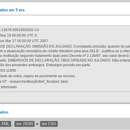
rados em 5 ms.
:
13678.000190/2002-14
Sep 19 00:00:00 UTC 6
ue Mar 27 00:00:00 UTC 2007
 DECLARAÇÃO. OMISSÃO DO JULGADO. Constatada omissão, quando do julgamen
m a atualização monetária do crédito tributário pela taxa SELIC. Justifica-se a 
 restituição segundo tratamento dado pelo Decreto nº 2.138/97, seu valor deverá 
rovido. EMBARGOS DE DECLARAÇÃO. OBSCURIDADE NO JULGADO. Não estando dev
osição dos presentes embargos. Embargos provido em parte.
03-11890
ade de votos, negou-se provimento ao recurso.
 NT - ressarc/restituição/bnf_fiscal(ex.:taxi)
Informado
ados.
m XML
,
em JSON
e
em CSV