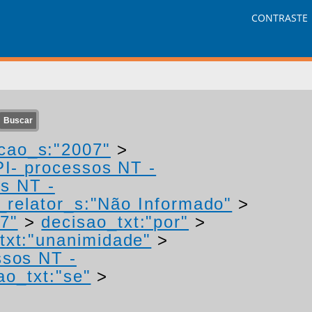
CONTRASTE
cao_s:"2007"
>
PI- processos NT -
os NT -
relator_s:"Não Informado"
>
7"
>
decisao_txt:"por"
>
txt:"unanimidade"
>
ssos NT -
ao_txt:"se"
>