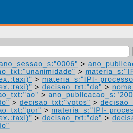
ano_sessao_s:"0006"
>
ano_publica
ao_txt:"unanimidade"
>
materia_s:"I
ex.:taxi)"
>
materia_s:"IPI- process
ex.:taxi)"
>
decisao_txt:"de"
>
nome_
ao_txt:"ao"
>
ano_publicacao_s:"200
do"
>
decisao_txt:"votos"
>
decisao_
ao_txt:"por"
>
materia_s:"IPI- proce
ex.:taxi)"
>
decisao_txt:"de"
>
decis
do"