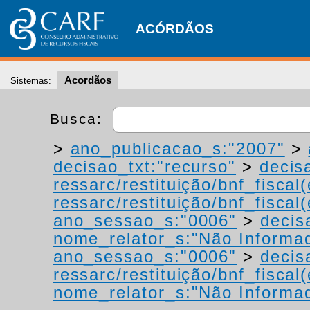
ACÓRDÃOS
Acordãos
Sistemas:
Busca:
>
ano_publicacao_s:"2007"
>
decisao_txt:"recurso"
>
decis
ressarc/restituição/bnf_fiscal(
ressarc/restituição/bnf_fiscal(
ano_sessao_s:"0006"
>
decis
nome_relator_s:"Não Informa
ano_sessao_s:"0006"
>
decis
ressarc/restituição/bnf_fiscal(
nome_relator_s:"Não Informa