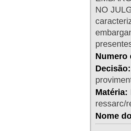
NO JULG
caracteri
embargant
presente
Numero 
Decisão:
proviment
Matéria:
ressarc/re
Nome do 