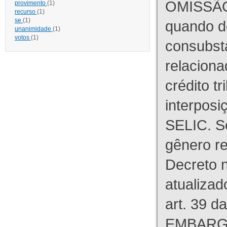
OMISSÃO
provimento
(1)
recurso
(1)
se
(1)
quando d
unanimidade
(1)
votos
(1)
consubst
relaciona
crédito tr
interpos
SELIC. S
gênero re
Decreto n
atualizad
art. 39 d
EMBARG