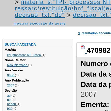
>
materia_s:"IPI- processos NT
ressarc/restituição/bnf_fiscal(ex
decisao_txt:"de"
>
decisao_txt
mostrar execução da query
1
resultados encont
BUSCA FACETADA
470982
Matéria
IPI- processos NT - ressa
(1)
Nome Relator
Numero 
Não Informado
(1)
Ano Sessão
Data da 
0006
(1)
Ano Publicação
Data da 
2007
(1)
Decisão
2007
ao
(1)
de
(1)
Ementa:
negou
(1)
por
(1)