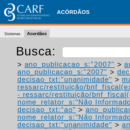
ACÓRDÃOS
Acordãos
Sistemas:
Busca:
>
ano_publicacao_s:"2007"
>
a
ano_publicacao_s:"2007"
>
dec
decisao_txt:"unanimidade"
>
ma
ressarc/restituição/bnf_fiscal(ex
- ressarc/restituição/bnf_fiscal(
nome_relator_s:"Não Informad
decisao_txt:"ao"
>
ano_publica
nome_relator_s:"Não Informad
decisao_txt:"unanimidade"
>
a