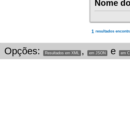
Nome do 
1
resultados encontr
Opções:
,
e
Resultados em XML
em JSON
em 