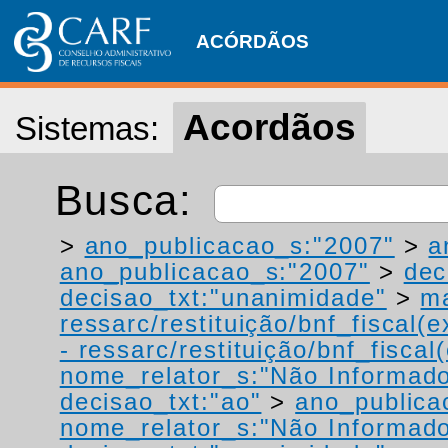
ACÓRDÃOS
Acordãos
Sistemas:
Busca:
>
ano_publicacao_s:"2007"
>
a
ano_publicacao_s:"2007"
>
dec
decisao_txt:"unanimidade"
>
ma
ressarc/restituição/bnf_fiscal(ex
- ressarc/restituição/bnf_fiscal(
nome_relator_s:"Não Informad
decisao_txt:"ao"
>
ano_publica
nome_relator_s:"Não Informad