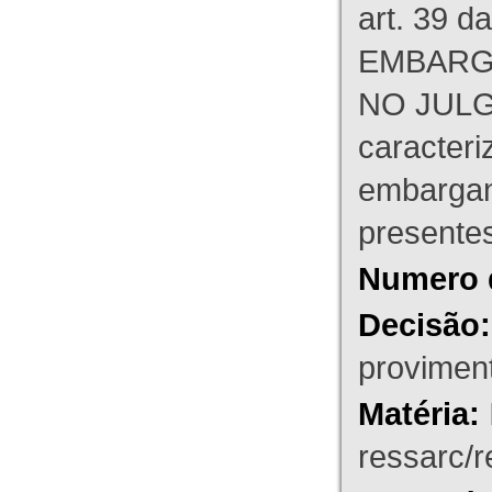
art. 39 d
EMBARG
NO JULG
caracteri
embargant
presente
Numero 
Decisão:
proviment
Matéria:
ressarc/re