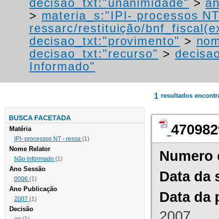
decisao_txt:"unanimidade"
>
a
>
materia_s:"IPI- processos NT
ressarc/restituição/bnf_fiscal(ex
decisao_txt:"provimento"
>
nom
decisao_txt:"recurso"
>
decisa
Informado"
1
resultados encont
BUSCA FACETADA
470982
Matéria
IPI- processos NT - ressa
(1)
Nome Relator
Numero 
Não Informado
(1)
Ano Sessão
Data da 
0006
(1)
Ano Publicação
Data da 
2007
(1)
Decisão
2007