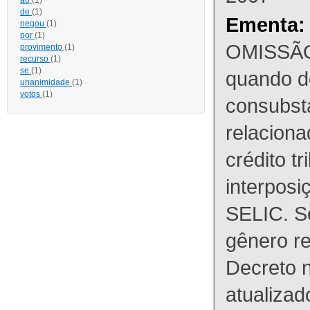
ao
(1)
de
(1)
Ementa:
negou
(1)
por
(1)
OMISSÃO
provimento
(1)
recurso
(1)
se
(1)
quando d
unanimidade
(1)
votos
(1)
consubst
relaciona
crédito tr
interpos
SELIC. S
gênero re
Decreto n
atualizad