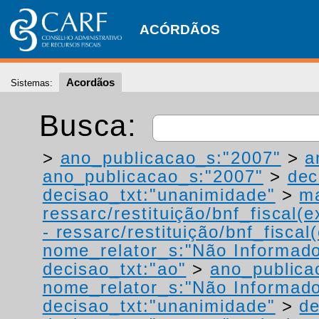
ACÓRDÃOS
Acordãos
Sistemas:
Busca:
>
ano_publicacao_s:"2007"
>
a
ano_publicacao_s:"2007"
>
dec
decisao_txt:"unanimidade"
>
ma
ressarc/restituição/bnf_fiscal(ex
- ressarc/restituição/bnf_fiscal(
nome_relator_s:"Não Informad
decisao_txt:"ao"
>
ano_publica
nome_relator_s:"Não Informad
decisao_txt:"unanimidade"
>
de