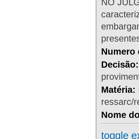
NO JULG
caracteri
embargant
presente
Numero 
Decisão:
proviment
Matéria:
ressarc/re
Nome do 
toggle e