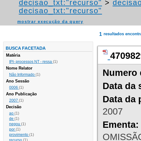
decisao_txt:"recurso"
>
decisao
decisao_txt:"recurso"
mostrar execução da query
1
resultados encont
BUSCA FACETADA
470982
Matéria
IPI- processos NT - ressa
(1)
Nome Relator
Numero 
Não Informado
(1)
Ano Sessão
Data da 
0006
(1)
Ano Publicação
Data da 
2007
(1)
Decisão
2007
ao
(1)
de
(1)
Ementa:
negou
(1)
por
(1)
OMISSÃO
provimento
(1)
recurso
(1)