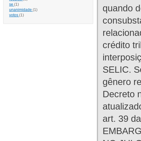
se
(1)
quando d
unanimidade
(1)
votos
(1)
consubst
relaciona
crédito tr
interpos
SELIC. S
gênero re
Decreto n
atualizad
art. 39 d
EMBARG