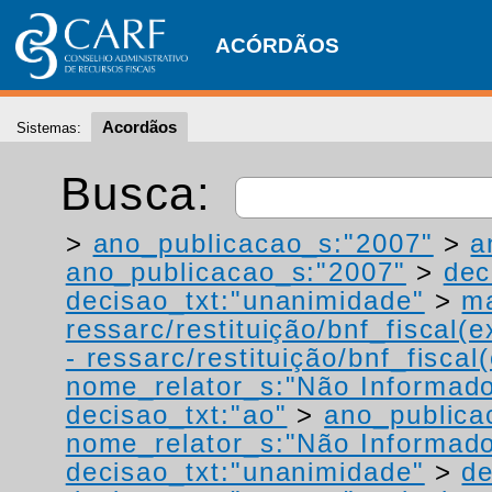
ACÓRDÃOS
Acordãos
Sistemas:
Busca:
>
ano_publicacao_s:"2007"
>
a
ano_publicacao_s:"2007"
>
dec
decisao_txt:"unanimidade"
>
ma
ressarc/restituição/bnf_fiscal(ex
- ressarc/restituição/bnf_fiscal(
nome_relator_s:"Não Informad
decisao_txt:"ao"
>
ano_publica
nome_relator_s:"Não Informad
decisao_txt:"unanimidade"
>
de