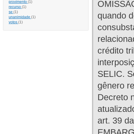
OMISSÃO
provimento
(1)
recurso
(1)
se
(1)
quando d
unanimidade
(1)
votos
(1)
consubst
relaciona
crédito tr
interpos
SELIC. S
gênero re
Decreto n
atualizad
art. 39 d
EMBARG