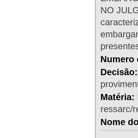
NO JULG
caracteri
embargant
presente
Numero 
Decisão:
proviment
Matéria:
ressarc/re
Nome do 