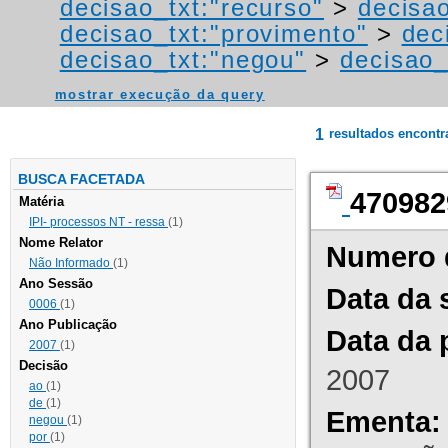
decisao_txt:"recurso"
>
decisao
decisao_txt:"provimento"
>
dec
decisao_txt:"negou"
>
decisao_
mostrar execução da query
1
resultados encont
BUSCA FACETADA
470982
Matéria
IPI- processos NT - ressa
(1)
Nome Relator
Numero 
Não Informado
(1)
Ano Sessão
Data da 
0006
(1)
Ano Publicação
Data da 
2007
(1)
Decisão
2007
ao
(1)
de
(1)
Ementa:
negou
(1)
por
(1)