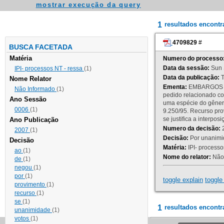
mostrar execução da query
1
resultados encont
4709829
#
BUSCA FACETADA
Matéria
Numero do processo
Data da sessão:
Sun 
IPI- processos NT - ressa
(1)
Data da publicação:
T
Nome Relator
Ementa:
EMBARGOS DE
Não Informado
(1)
pedido relacionado co
Ano Sessão
uma espécie do gênero
0006
(1)
9.250/95. Recurso p
se justifica a interp
Ano Publicação
Numero da decisão:
2
2007
(1)
Decisão:
Por unanimid
Decisão
Matéria:
IPI- processos
ao
(1)
Nome do relator:
Não 
de
(1)
negou
(1)
por
(1)
toggle explain
toggle 
provimento
(1)
recurso
(1)
se
(1)
1
resultados encontr
unanimidade
(1)
votos
(1)