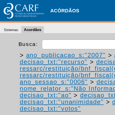
ACÓRDÃOS
Acordãos
Sistemas:
Busca:
>
ano_publicacao_s:"2007"
>
decisao_txt:"recurso"
>
decis
ressarc/restituição/bnf_fiscal(
ressarc/restituição/bnf_fiscal(
ano_sessao_s:"0006"
>
decis
nome_relator_s:"Não Informa
decisao_txt:"ao"
>
decisao_tx
decisao_txt:"unanimidade"
>
decisao_txt:"votos"