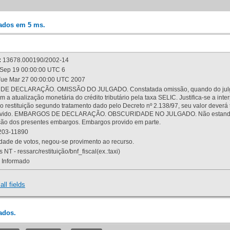
rados em 5 ms.
:
13678.000190/2002-14
Sep 19 00:00:00 UTC 6
ue Mar 27 00:00:00 UTC 2007
 DECLARAÇÃO. OMISSÃO DO JULGADO. Constatada omissão, quando do julgamen
m a atualização monetária do crédito tributário pela taxa SELIC. Justifica-se a 
 restituição segundo tratamento dado pelo Decreto nº 2.138/97, seu valor deverá 
rovido. EMBARGOS DE DECLARAÇÃO. OBSCURIDADE NO JULGADO. Não estando dev
osição dos presentes embargos. Embargos provido em parte.
03-11890
ade de votos, negou-se provimento ao recurso.
 NT - ressarc/restituição/bnf_fiscal(ex.:taxi)
Informado
all fields
ados.