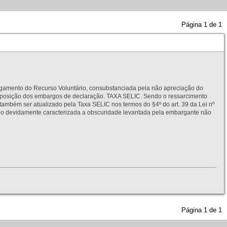
Página
1
de
1
to do Recurso Voluntário, consubstanciada pela não apreciação do
interposição dos embargos de declaração. TAXA SELIC. Sendo o ressarcimento
também ser atualizado pela Taxa SELIC nos termos do §4º do art. 39 da Lei nº
idamente caracterizada a obscuridade levantada pela embargante não
Página
1
de
1