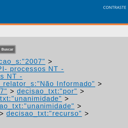
CONTRASTE
cao_s:"2007"
>
PI- processos NT -
os NT -
relator_s:"Não Informado"
>
7"
>
decisao_txt:"por"
>
txt:"unanimidade"
>
ao_txt:"unanimidade"
>
>
decisao_txt:"recurso"
>