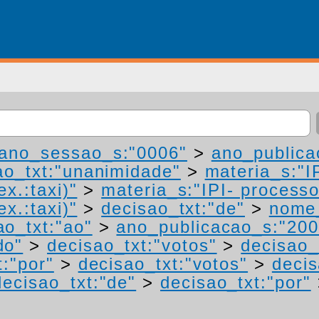
ano_sessao_s:"0006"
>
ano_publica
ao_txt:"unanimidade"
>
materia_s:"I
ex.:taxi)"
>
materia_s:"IPI- process
ex.:taxi)"
>
decisao_txt:"de"
>
nome_
ao_txt:"ao"
>
ano_publicacao_s:"200
do"
>
decisao_txt:"votos"
>
decisao_
t:"por"
>
decisao_txt:"votos"
>
decis
decisao_txt:"de"
>
decisao_txt:"por"