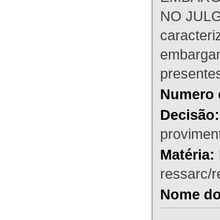
NO JULG
caracteri
embargant
presente
Numero 
Decisão:
proviment
Matéria:
ressarc/re
Nome do 