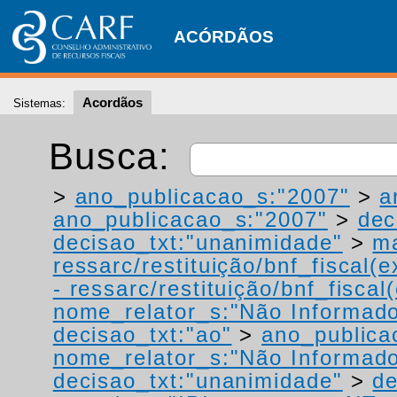
ACÓRDÃOS
Acordãos
Sistemas:
Busca:
>
ano_publicacao_s:"2007"
>
a
ano_publicacao_s:"2007"
>
dec
decisao_txt:"unanimidade"
>
ma
ressarc/restituição/bnf_fiscal(ex
- ressarc/restituição/bnf_fiscal(
nome_relator_s:"Não Informad
decisao_txt:"ao"
>
ano_publica
nome_relator_s:"Não Informad
decisao_txt:"unanimidade"
>
de