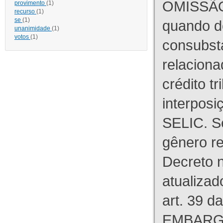
OMISSÃO
provimento
(1)
recurso
(1)
se
(1)
quando d
unanimidade
(1)
votos
(1)
consubst
relaciona
crédito tr
interpos
SELIC. S
gênero re
Decreto n
atualizad
art. 39 d
EMBARG