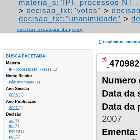
materia_s:"IPI- processos NT - r
>
decisao_txt:"votos"
>
decisao
decisao_txt:"unanimidade"
>
de
mostrar execução da query
1
resultados encont
BUSCA FACETADA
470982
Matéria
IPI- processos NT - ressa
(1)
Nome Relator
Numero 
Não Informado
(1)
Ano Sessão
Data da 
0006
(1)
Ano Publicação
Data da 
2007
(1)
Decisão
2007
ao
(1)
de
(1)
Ementa:
negou
(1)
por
(1)