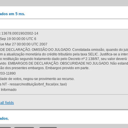
rados em 5 ms.
:
13678.000190/2002-14
Sep 19 00:00:00 UTC 6
ue Mar 27 00:00:00 UTC 2007
 DECLARAÇÃO. OMISSÃO DO JULGADO. Constatada omissão, quando do julgamen
m a atualização monetária do crédito tributário pela taxa SELIC. Justifica-se a 
 restituição segundo tratamento dado pelo Decreto nº 2.138/97, seu valor deverá 
rovido. EMBARGOS DE DECLARAÇÃO. OBSCURIDADE NO JULGADO. Não estando dev
osição dos presentes embargos. Embargos provido em parte.
03-11890
ade de votos, negou-se provimento ao recurso.
 NT - ressarc/restituição/bnf_fiscal(ex.:taxi)
Informado
all fields
ados.