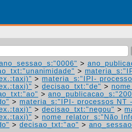
ano_sessao_s:"0006"
>
ano_publica
ao_txt:"unanimidade"
>
materia_s:"I
ex.:taxi)"
>
materia_s:"IPI- process
ex.:taxi)"
>
decisao_txt:"de"
>
nome_
ao_txt:"ao"
>
ano_publicacao_s:"200
do"
>
materia_s:"IPI- processos NT 
ex.:taxi)"
>
decisao_txt:"negou"
>
m
ex.:taxi)"
>
nome_relator_s:"Não In
do"
>
decisao_txt:"ao"
>
ano_sessao