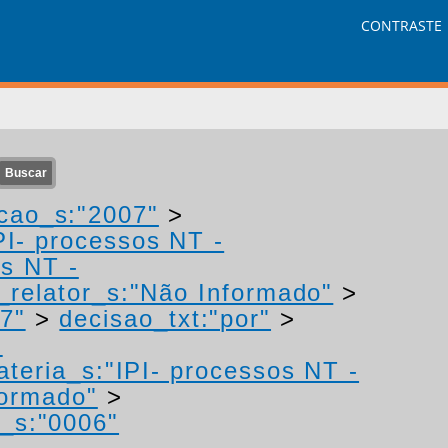
CONTRASTE
cao_s:"2007"
>
PI- processos NT -
os NT -
relator_s:"Não Informado"
>
7"
>
decisao_txt:"por"
>
-
ateria_s:"IPI- processos NT -
formado"
>
_s:"0006"