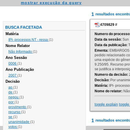
mostrar execução da query
1
resultados encont
4709829
#
BUSCA FACETADA
Matéria
Numero do processo
Data da sessão:
Sun 
IPI- processos NT - ressa
(1)
Data da publicação:
T
Nome Relator
Ementa:
EMBARGOS DE
Não Informado
(1)
pedido relacionado co
Ano Sessão
uma espécie do gênero
0006
(1)
9.250/95. Recurso p
se justifica a interp
Ano Publicação
Numero da decisão:
2
2007
(1)
Decisão:
Por unanimid
Decisão
Matéria:
IPI- processos
ao
(1)
Nome do relator:
Não 
de
(1)
negou
(1)
por
(1)
toggle explain
toggle 
provimento
(1)
recurso
(1)
se
(1)
1
resultados encontr
unanimidade
(1)
votos
(1)