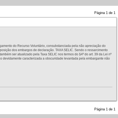
Página
1
de
1
to do Recurso Voluntário, consubstanciada pela não apreciação do
interposição dos embargos de declaração. TAXA SELIC. Sendo o ressarcimento
também ser atualizado pela Taxa SELIC nos termos do §4º do art. 39 da Lei nº
idamente caracterizada a obscuridade levantada pela embargante não
Página
1
de
1