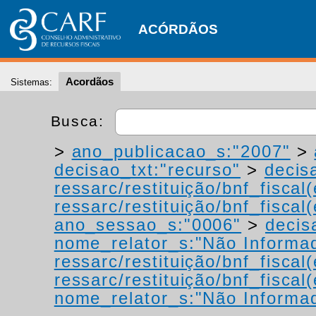
ACÓRDÃOS
Acordãos
Sistemas:
Busca:
>
ano_publicacao_s:"2007"
>
decisao_txt:"recurso"
>
decis
ressarc/restituição/bnf_fiscal(
ressarc/restituição/bnf_fiscal(
ano_sessao_s:"0006"
>
decis
nome_relator_s:"Não Informa
ressarc/restituição/bnf_fiscal(
ressarc/restituição/bnf_fiscal(
nome_relator_s:"Não Informa