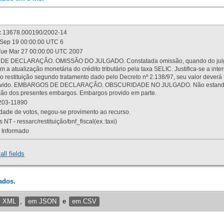
:
13678.000190/2002-14
Sep 19 00:00:00 UTC 6
ue Mar 27 00:00:00 UTC 2007
 DECLARAÇÃO. OMISSÃO DO JULGADO. Constatada omissão, quando do julgamen
m a atualização monetária do crédito tributário pela taxa SELIC. Justifica-se a 
 restituição segundo tratamento dado pelo Decreto nº 2.138/97, seu valor deverá 
rovido. EMBARGOS DE DECLARAÇÃO. OBSCURIDADE NO JULGADO. Não estando dev
osição dos presentes embargos. Embargos provido em parte.
03-11890
ade de votos, negou-se provimento ao recurso.
 NT - ressarc/restituição/bnf_fiscal(ex.:taxi)
Informado
all fields
ados.
m XML
,
em JSON
e
em CSV