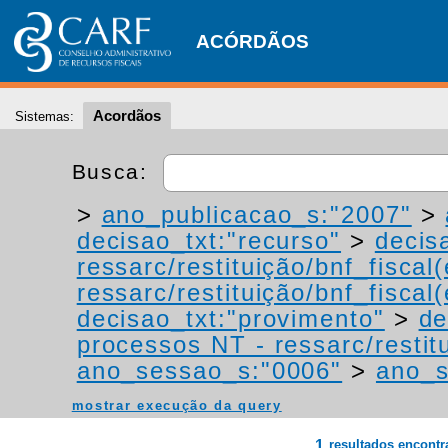
ACÓRDÃOS
Acordãos
Sistemas:
Busca:
>
ano_publicacao_s:"2007"
>
decisao_txt:"recurso"
>
decis
ressarc/restituição/bnf_fiscal(
ressarc/restituição/bnf_fiscal(
decisao_txt:"provimento"
>
de
processos NT - ressarc/restitu
ano_sessao_s:"0006"
>
ano_s
mostrar execução da query
1
resultados encont