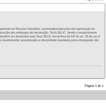
to do Recurso Voluntário, consubstanciada pela não apreciação do
interposição dos embargos de declaração. TAXA SELIC. Sendo o ressarcimento
também ser atualizado pela Taxa SELIC nos termos do §4º do art. 39 da Lei nº
idamente caracterizada a obscuridade levantada pela embargante não
Página
1
de
1