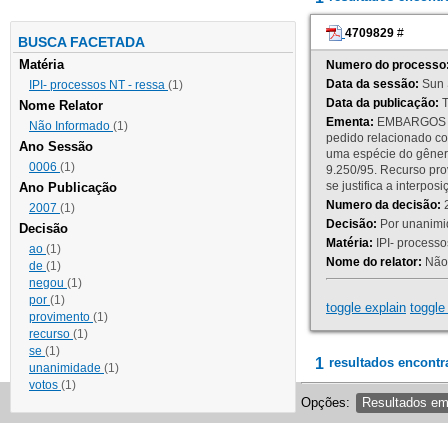
4709829
#
BUSCA FACETADA
Matéria
Numero do processo
Data da sessão:
Sun 
IPI- processos NT - ressa
(1)
Data da publicação:
T
Nome Relator
Ementa:
EMBARGOS DE
Não Informado
(1)
pedido relacionado co
Ano Sessão
uma espécie do gênero
0006
(1)
9.250/95. Recurso p
se justifica a interp
Ano Publicação
Numero da decisão:
2
2007
(1)
Decisão:
Por unanimid
Decisão
Matéria:
IPI- processos
ao
(1)
Nome do relator:
Não 
de
(1)
negou
(1)
por
(1)
toggle explain
toggle 
provimento
(1)
recurso
(1)
se
(1)
1
resultados encontr
unanimidade
(1)
votos
(1)
Opções:
Resultados e