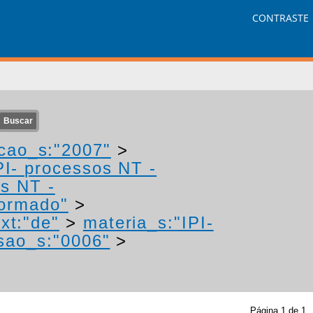
CONTRASTE
cao_s:"2007"
>
PI- processos NT -
os NT -
formado"
>
xt:"de"
>
materia_s:"IPI-
sao_s:"0006"
>
Página
1
de
1