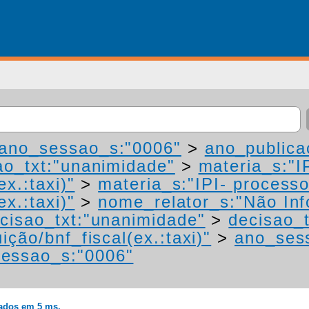
ano_sessao_s:"0006"
>
ano_publica
ao_txt:"unanimidade"
>
materia_s:"I
ex.:taxi)"
>
materia_s:"IPI- process
ex.:taxi)"
>
nome_relator_s:"Não In
cisao_txt:"unanimidade"
>
decisao_t
ição/bnf_fiscal(ex.:taxi)"
>
ano_ses
essao_s:"0006"
rados em 5 ms.