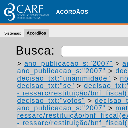
ACÓRDÃOS
Acordãos
Sistemas:
Busca:
>
ano_publicacao_s:"2007"
>
a
ano_publicacao_s:"2007"
>
dec
decisao_txt:"unanimidade"
>
no
decisao_txt:"se"
>
decisao_txt:
- ressarc/restituição/bnf_fiscal(
decisao_txt:"votos"
>
decisao_t
ano_publicacao_s:"2007"
>
mat
ressarc/restituição/bnf_fiscal(ex
- ressarc/restituição/bnf_fiscal(