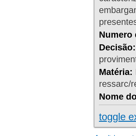
embargant
presente
Numero 
Decisão:
proviment
Matéria:
ressarc/re
Nome do 
toggle e