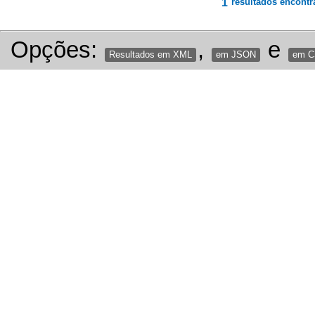
1
resultados encontr
Opções:
,
e
Resultados em XML
em JSON
em 