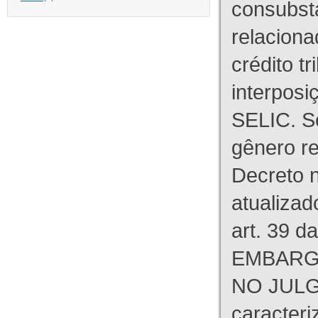
consubst
relaciona
crédito tr
interpos
SELIC. S
gênero re
Decreto n
atualizad
art. 39 d
EMBARG
NO JULG
caracteri