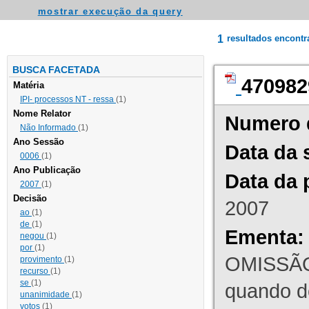
mostrar execução da query
1
resultados encont
BUSCA FACETADA
470982
Matéria
IPI- processos NT - ressa
(1)
Nome Relator
Numero 
Não Informado
(1)
Ano Sessão
Data da 
0006
(1)
Ano Publicação
Data da 
2007
(1)
Decisão
2007
ao
(1)
de
(1)
Ementa:
negou
(1)
por
(1)
OMISSÃO
provimento
(1)
recurso
(1)
se
(1)
quando d
unanimidade
(1)
votos
(1)