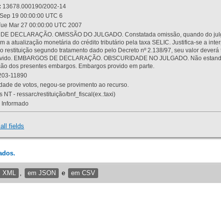
:
13678.000190/2002-14
Sep 19 00:00:00 UTC 6
ue Mar 27 00:00:00 UTC 2007
 DECLARAÇÃO. OMISSÃO DO JULGADO. Constatada omissão, quando do julgamen
m a atualização monetária do crédito tributário pela taxa SELIC. Justifica-se a 
 restituição segundo tratamento dado pelo Decreto nº 2.138/97, seu valor deverá 
rovido. EMBARGOS DE DECLARAÇÃO. OBSCURIDADE NO JULGADO. Não estando dev
osição dos presentes embargos. Embargos provido em parte.
03-11890
ade de votos, negou-se provimento ao recurso.
 NT - ressarc/restituição/bnf_fiscal(ex.:taxi)
Informado
all fields
ados.
m XML
,
em JSON
e
em CSV