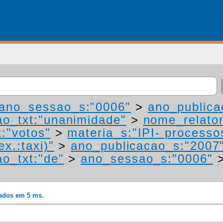
ano_sessao_s:"0006"
>
ano_publica
ao_txt:"unanimidade"
>
nome_relato
t:"votos"
>
materia_s:"IPI- processo
ex.:taxi)"
>
ano_publicacao_s:"2007
ao_txt:"de"
>
ano_sessao_s:"0006"
rados em 5 ms.