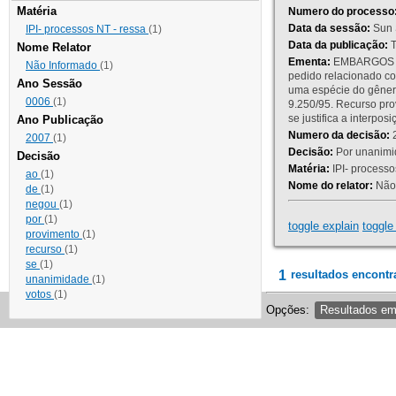
Matéria
Numero do processo
Data da sessão:
Sun 
IPI- processos NT - ressa
(1)
Data da publicação:
T
Nome Relator
Ementa:
EMBARGOS DE
Não Informado
(1)
pedido relacionado co
Ano Sessão
uma espécie do gênero
0006
(1)
9.250/95. Recurso p
se justifica a interp
Ano Publicação
Numero da decisão:
2
2007
(1)
Decisão:
Por unanimid
Decisão
Matéria:
IPI- processos
ao
(1)
Nome do relator:
Não 
de
(1)
negou
(1)
por
(1)
toggle explain
toggle 
provimento
(1)
recurso
(1)
se
(1)
1
resultados encontr
unanimidade
(1)
votos
(1)
Opções:
Resultados e