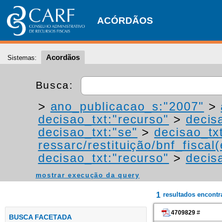
ACÓRDÃOS
Acordãos
Sistemas:
Busca:
>
ano_publicacao_s:"2007"
>
decisao_txt:"recurso"
>
decis
decisao_txt:"se"
>
decisao_tx
ressarc/restituição/bnf_fiscal(
decisao_txt:"recurso"
>
decis
mostrar execução da query
1
resultados encont
4709829
#
BUSCA FACETADA