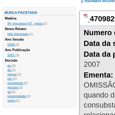
1
resultados encont
BUSCA FACETADA
470982
Matéria
IPI- processos NT - ressa
(1)
Nome Relator
Numero 
Não Informado
(1)
Ano Sessão
Data da 
0006
(1)
Ano Publicação
Data da 
2007
(1)
Decisão
2007
ao
(1)
de
(1)
Ementa:
negou
(1)
por
(1)
OMISSÃO
provimento
(1)
recurso
(1)
se
(1)
quando d
unanimidade
(1)
votos
(1)
consubst
relaciona