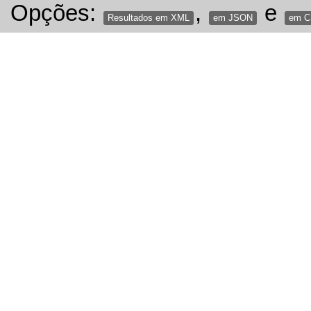
Opções:
,
e
Resultados em XML
em JSON
em 