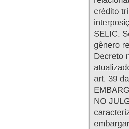
crédito tr
interpos
SELIC. S
gênero re
Decreto n
atualizad
art. 39 d
EMBARG
NO JULG
caracteri
embargant