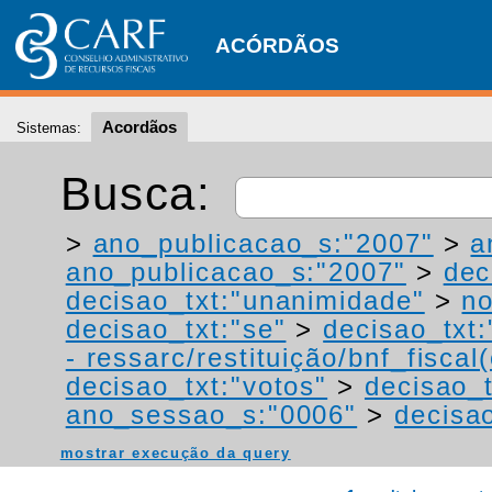
ACÓRDÃOS
Acordãos
Sistemas:
Busca:
>
ano_publicacao_s:"2007"
>
a
ano_publicacao_s:"2007"
>
dec
decisao_txt:"unanimidade"
>
no
decisao_txt:"se"
>
decisao_txt:
- ressarc/restituição/bnf_fiscal(
decisao_txt:"votos"
>
decisao_t
ano_sessao_s:"0006"
>
decisao
mostrar execução da query