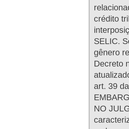
relaciona
crédito tr
interpos
SELIC. S
gênero re
Decreto n
atualizad
art. 39 d
EMBARG
NO JULG
caracteri