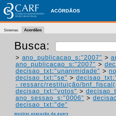
ACÓRDÃOS
Acordãos
Sistemas:
Busca:
>
ano_publicacao_s:"2007"
>
a
ano_publicacao_s:"2007"
>
dec
decisao_txt:"unanimidade"
>
no
decisao_txt:"se"
>
decisao_txt:
- ressarc/restituição/bnf_fiscal(
decisao_txt:"votos"
>
decisao_t
ano_sessao_s:"0006"
>
decisao
decisao_txt:"de"
mostrar execução da query