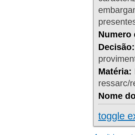
embargant
presente
Numero 
Decisão:
proviment
Matéria:
ressarc/re
Nome do 
toggle e