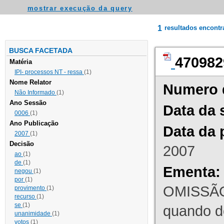
mostrar execução da query
1
resultados encont
BUSCA FACETADA
470982
Matéria
IPI- processos NT - ressa
(1)
Nome Relator
Numero 
Não Informado
(1)
Ano Sessão
Data da 
0006
(1)
Ano Publicação
Data da 
2007
(1)
Decisão
2007
ao
(1)
de
(1)
Ementa:
negou
(1)
por
(1)
OMISSÃO
provimento
(1)
recurso
(1)
se
(1)
quando d
unanimidade
(1)
votos
(1)