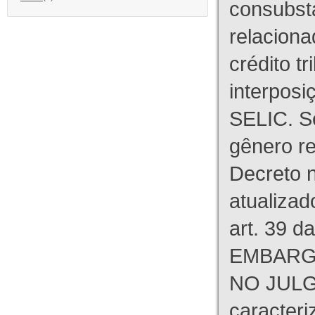
consubst
relaciona
crédito tr
interpos
SELIC. S
gênero re
Decreto n
atualizad
art. 39 d
EMBARG
NO JULG
caracteri