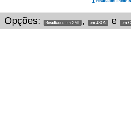
1
resultados encontr
Opções:
,
e
Resultados em XML
em JSON
em 