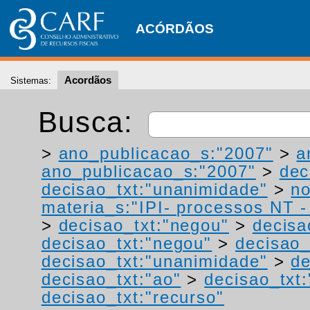
ACÓRDÃOS
Acordãos
Sistemas:
Busca:
>
ano_publicacao_s:"2007"
>
a
ano_publicacao_s:"2007"
>
dec
decisao_txt:"unanimidade"
>
no
materia_s:"IPI- processos NT - r
>
decisao_txt:"negou"
>
decisa
decisao_txt:"negou"
>
decisao_
decisao_txt:"unanimidade"
>
de
decisao_txt:"ao"
>
decisao_txt
decisao_txt:"recurso"