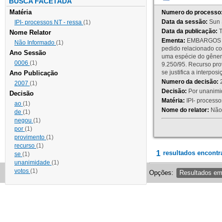
BUSCA FACETADA
Matéria
Numero do processo
Data da sessão:
Sun 
IPI- processos NT - ressa
(1)
Data da publicação:
T
Nome Relator
Ementa:
EMBARGOS DE
Não Informado
(1)
pedido relacionado co
Ano Sessão
uma espécie do gênero
0006
(1)
9.250/95. Recurso p
se justifica a interp
Ano Publicação
Numero da decisão:
2
2007
(1)
Decisão:
Por unanimid
Decisão
Matéria:
IPI- processos
ao
(1)
Nome do relator:
Não 
de
(1)
negou
(1)
por
(1)
provimento
(1)
recurso
(1)
1
resultados encontr
se
(1)
unanimidade
(1)
votos
(1)
Opções:
Resultados e