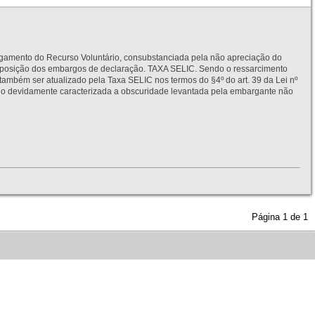
to do Recurso Voluntário, consubstanciada pela não apreciação do
interposição dos embargos de declaração. TAXA SELIC. Sendo o ressarcimento
também ser atualizado pela Taxa SELIC nos termos do §4º do art. 39 da Lei nº
idamente caracterizada a obscuridade levantada pela embargante não
Página
1
de
1