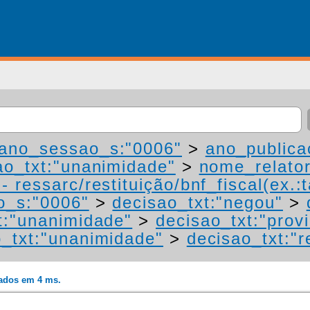
ano_sessao_s:"0006"
>
ano_publica
ao_txt:"unanimidade"
>
nome_relato
 ressarc/restituição/bnf_fiscal(ex.:t
o_s:"0006"
>
decisao_txt:"negou"
>
t:"unanimidade"
>
decisao_txt:"prov
o_txt:"unanimidade"
>
decisao_txt:"r
rados em 4 ms.