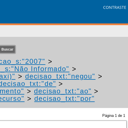
CONTRASTE
cao_s:"2007"
>
r_s:"Não Informado"
>
axi)"
>
decisao_txt:"negou"
>
decisao_txt:"de"
>
imento"
>
decisao_txt:"ao"
>
ecurso"
>
decisao_txt:"por"
Página
1
de
1