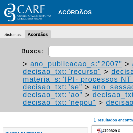
ACÓRDÃOS
Acordãos
Sistemas:
Busca:
>
ano_publicacao_s:"2007"
>
decisao_txt:"recurso"
>
decis
materia_s:"IPI- processos NT -
decisao_txt:"se"
>
ano_sessa
decisao_txt:"ao"
>
decisao_tx
decisao_txt:"negou"
>
decisa
1
resultados encont
4709829
#