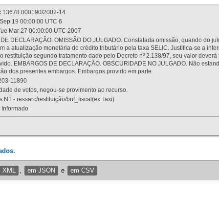
:
13678.000190/2002-14
Sep 19 00:00:00 UTC 6
ue Mar 27 00:00:00 UTC 2007
 DECLARAÇÃO. OMISSÃO DO JULGADO. Constatada omissão, quando do julgamen
m a atualização monetária do crédito tributário pela taxa SELIC. Justifica-se a 
 restituição segundo tratamento dado pelo Decreto nº 2.138/97, seu valor deverá 
rovido. EMBARGOS DE DECLARAÇÃO. OBSCURIDADE NO JULGADO. Não estando dev
osição dos presentes embargos. Embargos provido em parte.
03-11890
ade de votos, negou-se provimento ao recurso.
 NT - ressarc/restituição/bnf_fiscal(ex.:taxi)
Informado
ados.
m XML
,
em JSON
e
em CSV