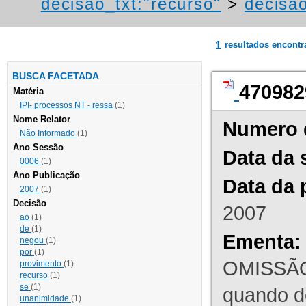
decisao_txt:"recurso"
>
decisao
1
resultados encont
BUSCA FACETADA
470982
Matéria
IPI- processos NT - ressa
(1)
Nome Relator
Numero 
Não Informado
(1)
Ano Sessão
Data da 
0006
(1)
Ano Publicação
Data da 
2007
(1)
Decisão
2007
ao
(1)
de
(1)
Ementa:
negou
(1)
por
(1)
OMISSÃO
provimento
(1)
recurso
(1)
se
(1)
quando d
unanimidade
(1)