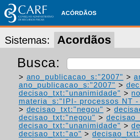
ACÓRDÃOS
Acordãos
Sistemas:
Busca:
>
ano_publicacao_s:"2007"
>
a
ano_publicacao_s:"2007"
>
dec
decisao_txt:"unanimidade"
>
no
materia_s:"IPI- processos NT - r
>
decisao_txt:"negou"
>
decisa
decisao_txt:"negou"
>
decisao_
decisao_txt:"unanimidade"
>
de
decisao_txt:"ao"
>
decisao_txt