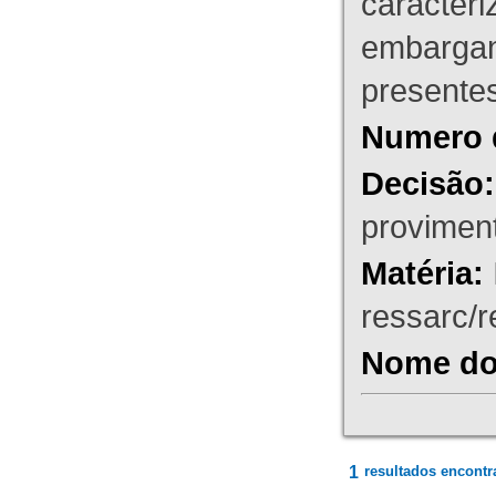
caracteri
embargant
presente
Numero 
Decisão:
proviment
Matéria:
ressarc/re
Nome do 
1
resultados encontr