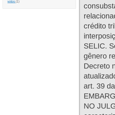
votos
(1)
consubst
relaciona
crédito tr
interpos
SELIC. S
gênero re
Decreto n
atualizad
art. 39 d
EMBARG
NO JULG