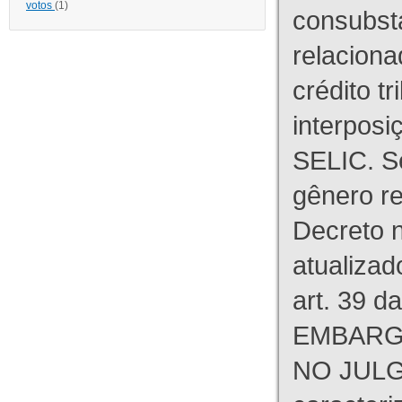
votos
(1)
consubst
relaciona
crédito tr
interpos
SELIC. S
gênero re
Decreto n
atualizad
art. 39 d
EMBARG
NO JULG