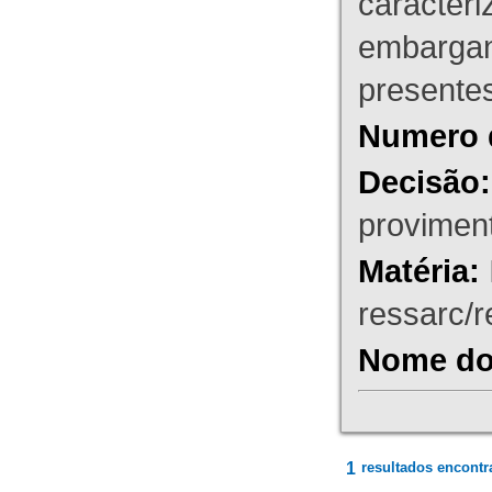
caracteri
embargant
presente
Numero 
Decisão:
proviment
Matéria:
ressarc/re
Nome do 
1
resultados encontr