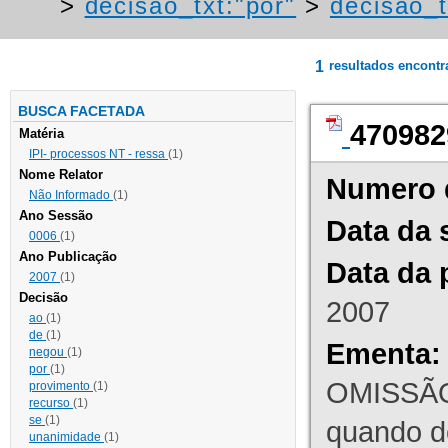
>
decisao_txt:"por"
>
decisao_t
1
resultados encont
BUSCA FACETADA
470982
Matéria
IPI- processos NT - ressa
(1)
Nome Relator
Numero 
Não Informado
(1)
Ano Sessão
Data da 
0006
(1)
Ano Publicação
Data da 
2007
(1)
Decisão
2007
ao
(1)
de
(1)
Ementa:
negou
(1)
por
(1)
OMISSÃO
provimento
(1)
recurso
(1)
se
(1)
quando d
unanimidade
(1)