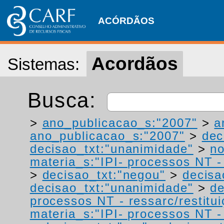
ACÓRDÃOS
Acordãos
Sistemas:
Busca:
>
ano_publicacao_s:"2007"
>
a
ano_publicacao_s:"2007"
>
dec
decisao_txt:"unanimidade"
>
no
materia_s:"IPI- processos NT - r
>
decisao_txt:"negou"
>
decisa
decisao_txt:"unanimidade"
>
de
processos NT - ressarc/restituiç
materia_s:"IPI- processos NT - r