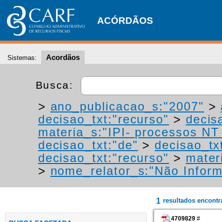
ACÓRDÃOS
Acordãos
Sistemas:
Busca:
>
ano_publicacao_s:"2007"
>
decisao_txt:"recurso"
>
decis
materia_s:"IPI- processos NT -
decisao_txt:"de"
>
decisao_tx
decisao_txt:"recurso"
>
materi
>
nome_relator_s:"Não Infor
1
resultados encont
4709829
#