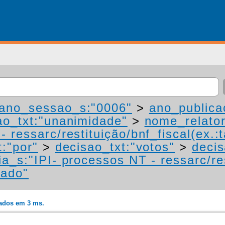
ano_sessao_s:"0006"
>
ano_publica
ao_txt:"unanimidade"
>
nome_relato
 ressarc/restituição/bnf_fiscal(ex.:t
t:"por"
>
decisao_txt:"votos"
>
decis
a_s:"IPI- processos NT - ressarc/res
mado"
rados em 3 ms.