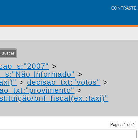
CONTRASTE
cao_s:"2007"
>
r_s:"Não Informado"
>
axi)"
>
decisao_txt:"votos"
>
ao_txt:"provimento"
>
tituição/bnf_fiscal(ex.:taxi)"
Página
1
de
1