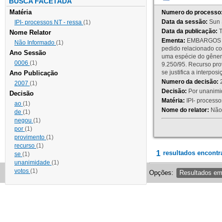
BUSCA FACETADA
Matéria
Numero do processo
Data da sessão:
Sun 
IPI- processos NT - ressa
(1)
Data da publicação:
T
Nome Relator
Ementa:
EMBARGOS DE
Não Informado
(1)
pedido relacionado co
Ano Sessão
uma espécie do gênero
0006
(1)
9.250/95. Recurso p
se justifica a interp
Ano Publicação
Numero da decisão:
2
2007
(1)
Decisão:
Por unanimid
Decisão
Matéria:
IPI- processos
ao
(1)
Nome do relator:
Não 
de
(1)
negou
(1)
por
(1)
provimento
(1)
recurso
(1)
1
resultados encontr
se
(1)
unanimidade
(1)
votos
(1)
Opções:
Resultados e