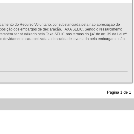
to do Recurso Voluntário, consubstanciada pela não apreciação do
interposição dos embargos de declaração. TAXA SELIC. Sendo o ressarcimento
também ser atualizado pela Taxa SELIC nos termos do §4º do art. 39 da Lei nº
idamente caracterizada a obscuridade levantada pela embargante não
Página
1
de
1