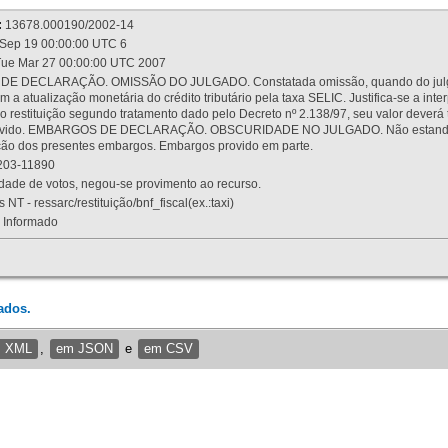
:
13678.000190/2002-14
Sep 19 00:00:00 UTC 6
ue Mar 27 00:00:00 UTC 2007
 DECLARAÇÃO. OMISSÃO DO JULGADO. Constatada omissão, quando do julgamen
m a atualização monetária do crédito tributário pela taxa SELIC. Justifica-se a 
 restituição segundo tratamento dado pelo Decreto nº 2.138/97, seu valor deverá 
rovido. EMBARGOS DE DECLARAÇÃO. OBSCURIDADE NO JULGADO. Não estando dev
osição dos presentes embargos. Embargos provido em parte.
03-11890
ade de votos, negou-se provimento ao recurso.
 NT - ressarc/restituição/bnf_fiscal(ex.:taxi)
Informado
ados.
m XML
,
em JSON
e
em CSV