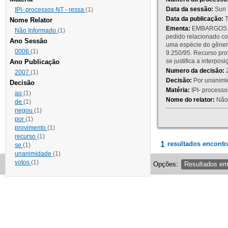
Data da sessão:
Sun 
IPI- processos NT - ressa
(1)
Data da publicação:
T
Nome Relator
Ementa:
EMBARGOS DE
Não Informado
(1)
pedido relacionado co
Ano Sessão
uma espécie do gênero
0006
(1)
9.250/95. Recurso p
se justifica a interp
Ano Publicação
Numero da decisão:
2
2007
(1)
Decisão:
Por unanimid
Decisão
Matéria:
IPI- processos
ao
(1)
Nome do relator:
Não 
de
(1)
negou
(1)
por
(1)
provimento
(1)
recurso
(1)
1
resultados encontr
se
(1)
unanimidade
(1)
votos
(1)
Opções:
Resultados e