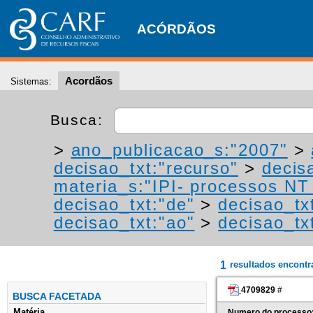
ACÓRDÃOS
Acordãos
Sistemas:
Busca:
>
ano_publicacao_s:"2007"
>
decisao_txt:"recurso"
>
decis
materia_s:"IPI- processos NT -
decisao_txt:"de"
>
decisao_tx
decisao_txt:"ao"
>
decisao_tx
1
resultados encont
4709829
#
BUSCA FACETADA
Matéria
Numero do processo