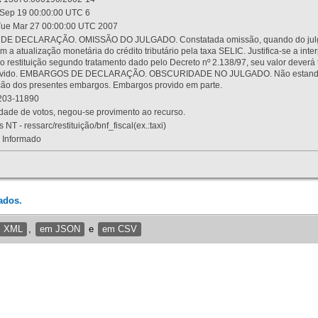
Sep 19 00:00:00 UTC 6
ue Mar 27 00:00:00 UTC 2007
 DECLARAÇÃO. OMISSÃO DO JULGADO. Constatada omissão, quando do julgamen
m a atualização monetária do crédito tributário pela taxa SELIC. Justifica-se a 
 restituição segundo tratamento dado pelo Decreto nº 2.138/97, seu valor deverá 
rovido. EMBARGOS DE DECLARAÇÃO. OBSCURIDADE NO JULGADO. Não estando dev
osição dos presentes embargos. Embargos provido em parte.
03-11890
ade de votos, negou-se provimento ao recurso.
 NT - ressarc/restituição/bnf_fiscal(ex.:taxi)
Informado
ados.
m XML
,
em JSON
e
em CSV