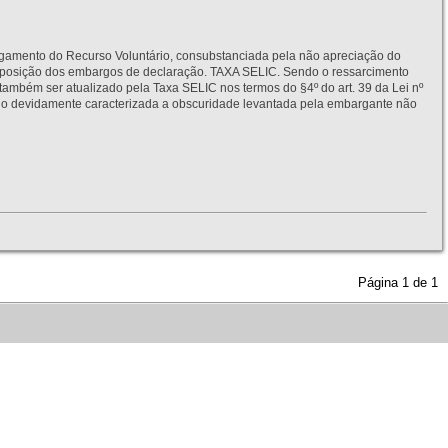
to do Recurso Voluntário, consubstanciada pela não apreciação do
interposição dos embargos de declaração. TAXA SELIC. Sendo o ressarcimento
também ser atualizado pela Taxa SELIC nos termos do §4º do art. 39 da Lei nº
idamente caracterizada a obscuridade levantada pela embargante não
Página
1
de
1