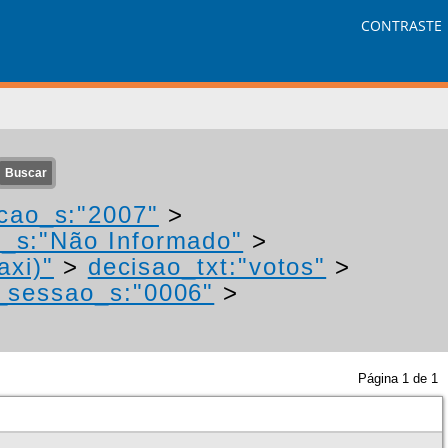
CONTRASTE
cao_s:"2007"
>
r_s:"Não Informado"
>
axi)"
>
decisao_txt:"votos"
>
_sessao_s:"0006"
>
Página
1
de
1