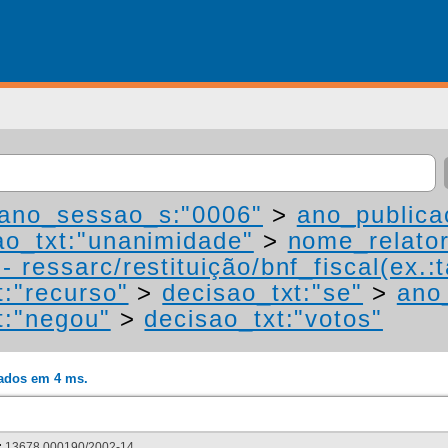
ano_sessao_s:"0006"
>
ano_publica
ao_txt:"unanimidade"
>
nome_relato
 ressarc/restituição/bnf_fiscal(ex.:t
t:"recurso"
>
decisao_txt:"se"
>
ano
t:"negou"
>
decisao_txt:"votos"
rados em 4 ms.
:
13678.000190/2002-14