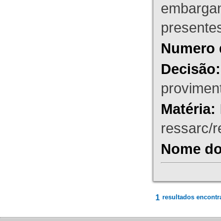
embargant
presente
Numero 
Decisão:
proviment
Matéria:
ressarc/re
Nome do 
1
resultados encontr