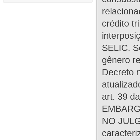
relaciona
crédito tr
interpos
SELIC. S
gênero re
Decreto n
atualizad
art. 39 d
EMBARG
NO JULG
caracteri