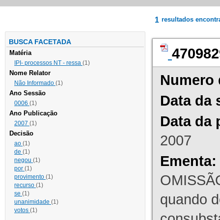
1
resultados encont
BUSCA FACETADA
470982
Matéria
IPI- processos NT - ressa
(1)
Nome Relator
Numero 
Não Informado
(1)
Ano Sessão
Data da 
0006
(1)
Ano Publicação
Data da 
2007
(1)
Decisão
2007
ao
(1)
de
(1)
Ementa:
negou
(1)
por
(1)
OMISSÃO
provimento
(1)
recurso
(1)
se
(1)
quando d
unanimidade
(1)
votos
(1)
consubst