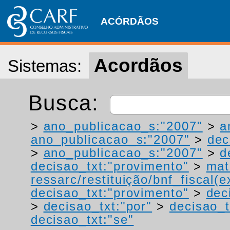
ACÓRDÃOS
Acordãos
Sistemas:
Busca:
>
ano_publicacao_s:"2007"
>
a
ano_publicacao_s:"2007"
>
dec
>
ano_publicacao_s:"2007"
>
d
decisao_txt:"provimento"
>
mat
ressarc/restituição/bnf_fiscal(ex
decisao_txt:"provimento"
>
dec
>
decisao_txt:"por"
>
decisao_t
decisao_txt:"se"