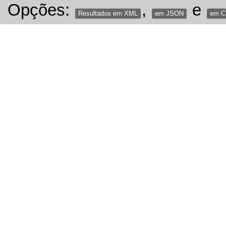
Opções:
,
e
Resultados em XML
em JSON
em 