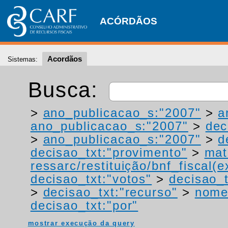
ACÓRDÃOS
Acordãos
Sistemas:
Busca:
>
ano_publicacao_s:"2007"
>
a
ano_publicacao_s:"2007"
>
dec
>
ano_publicacao_s:"2007"
>
d
decisao_txt:"provimento"
>
mat
ressarc/restituição/bnf_fiscal(ex
decisao_txt:"votos"
>
decisao_t
>
decisao_txt:"recurso"
>
nome
decisao_txt:"por"
mostrar execução da query