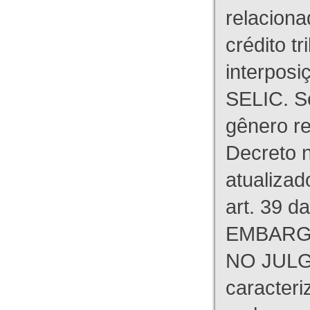
relaciona
crédito tr
interpos
SELIC. S
gênero re
Decreto n
atualizad
art. 39 d
EMBARG
NO JULG
caracteri