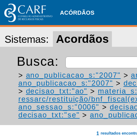
ACÓRDÃOS
Acordãos
Sistemas:
Busca:
>
ano_publicacao_s:"2007"
>
a
ano_publicacao_s:"2007"
>
dec
>
decisao_txt:"ao"
>
materia_s
ressarc/restituição/bnf_fiscal(ex
ano_sessao_s:"0006"
>
decisao
decisao_txt:"se"
>
ano_publica
1
resultados encont