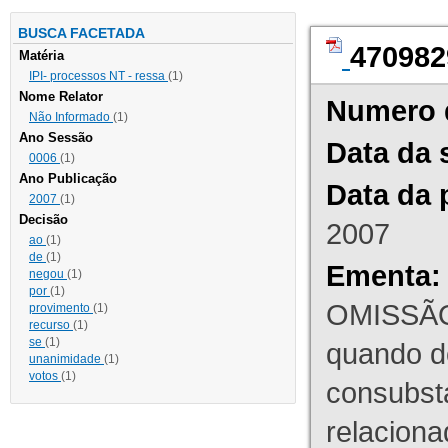
BUSCA FACETADA
470982
Matéria
IPI- processos NT - ressa
(1)
Nome Relator
Numero 
Não Informado
(1)
Ano Sessão
Data da 
0006
(1)
Ano Publicação
Data da 
2007
(1)
Decisão
2007
ao
(1)
de
(1)
Ementa:
negou
(1)
por
(1)
OMISSÃO
provimento
(1)
recurso
(1)
se
(1)
quando d
unanimidade
(1)
votos
(1)
consubst
relaciona