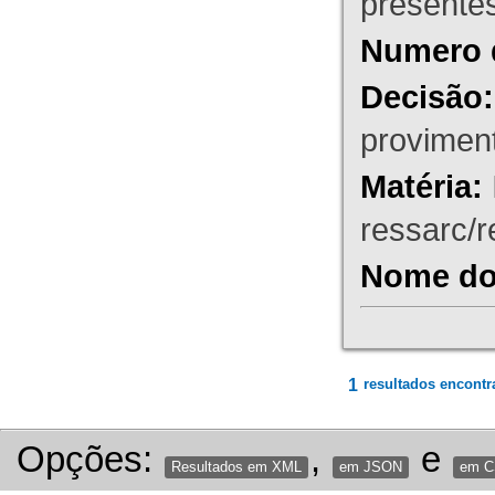
presente
Numero 
Decisão:
proviment
Matéria:
ressarc/re
Nome do 
1
resultados encontr
Opções:
,
e
Resultados em XML
em JSON
em 