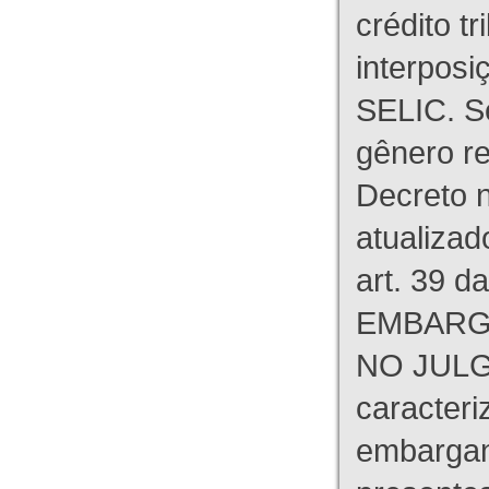
crédito tr
interpos
SELIC. S
gênero re
Decreto n
atualizad
art. 39 d
EMBARG
NO JULG
caracteri
embargant