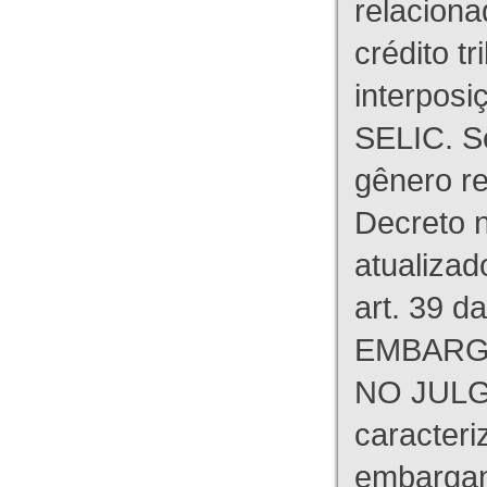
relaciona
crédito tr
interpos
SELIC. S
gênero re
Decreto n
atualizad
art. 39 d
EMBARG
NO JULG
caracteri
embargant