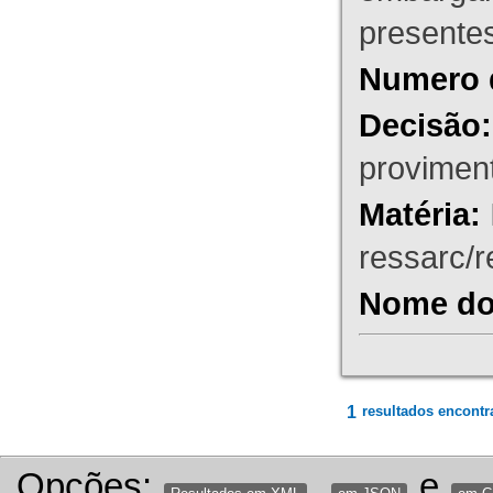
presente
Numero 
Decisão:
proviment
Matéria:
ressarc/re
Nome do 
1
resultados encontr
Opções:
,
e