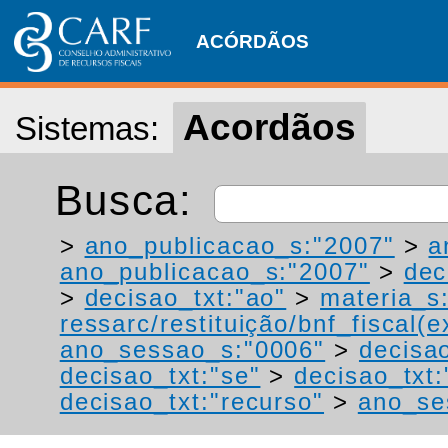
ACÓRDÃOS
Acordãos
Sistemas:
Busca:
>
ano_publicacao_s:"2007"
>
a
ano_publicacao_s:"2007"
>
dec
>
decisao_txt:"ao"
>
materia_s
ressarc/restituição/bnf_fiscal(ex
ano_sessao_s:"0006"
>
decisao
decisao_txt:"se"
>
decisao_txt:
decisao_txt:"recurso"
>
ano_se