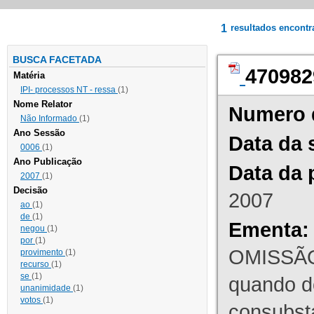
1
resultados encont
BUSCA FACETADA
470982
Matéria
IPI- processos NT - ressa
(1)
Nome Relator
Numero 
Não Informado
(1)
Ano Sessão
Data da 
0006
(1)
Ano Publicação
Data da 
2007
(1)
Decisão
2007
ao
(1)
de
(1)
Ementa:
negou
(1)
por
(1)
OMISSÃO
provimento
(1)
recurso
(1)
se
(1)
quando d
unanimidade
(1)
votos
(1)
consubst