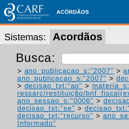
ACÓRDÃOS
Acordãos
Sistemas:
Busca:
>
ano_publicacao_s:"2007"
>
a
ano_publicacao_s:"2007"
>
dec
>
decisao_txt:"ao"
>
materia_s
ressarc/restituição/bnf_fiscal(ex
ano_sessao_s:"0006"
>
decisao
decisao_txt:"se"
>
decisao_txt:
decisao_txt:"recurso"
>
ano_se
Informado"