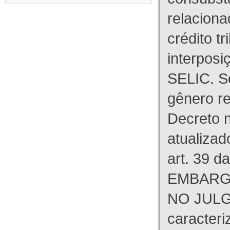
relaciona
crédito tr
interpos
SELIC. S
gênero re
Decreto n
atualizad
art. 39 d
EMBARG
NO JULG
caracteri