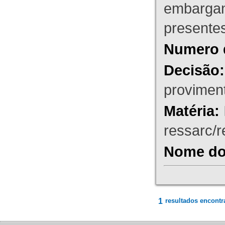
embargant
presente
Numero 
Decisão:
proviment
Matéria:
ressarc/re
Nome do 
1
resultados encontr