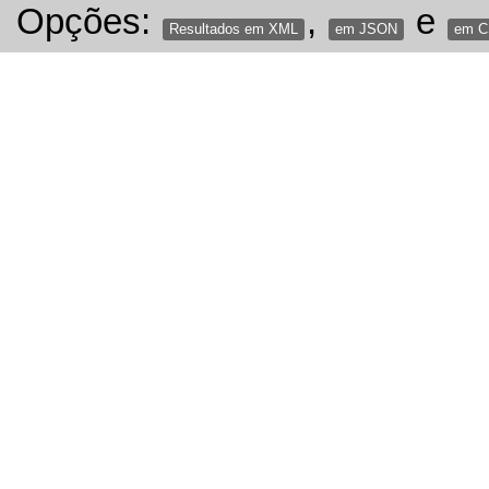
Opções:
,
e
Resultados em XML
em JSON
em 