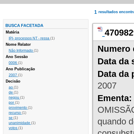
1
resultados encont
BUSCA FACETADA
470982
Matéria
IPI- processos NT - ressa
(1)
Nome Relator
Numero 
Não Informado
(1)
Ano Sessão
Data da 
0006
(1)
Ano Publicação
Data da 
2007
(1)
Decisão
2007
ao
(1)
de
(1)
Ementa:
negou
(1)
por
(1)
OMISSÃO
provimento
(1)
recurso
(1)
se
(1)
quando d
unanimidade
(1)
votos
(1)
consubst