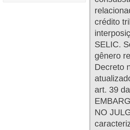
relaciona
crédito tr
interpos
SELIC. S
gênero re
Decreto n
atualizad
art. 39 d
EMBARG
NO JULG
caracteri