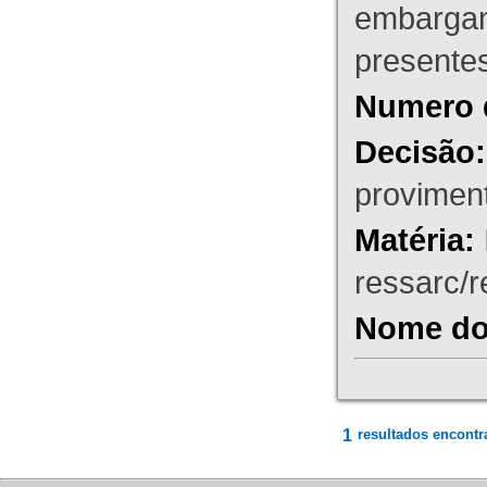
embargant
presente
Numero 
Decisão:
proviment
Matéria:
ressarc/re
Nome do 
1
resultados encontr