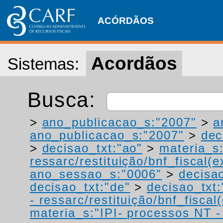
ACÓRDÃOS
Acordãos
Sistemas:
Busca:
>
ano_publicacao_s:"2007"
>
a
ano_publicacao_s:"2007"
>
dec
>
decisao_txt:"ao"
>
materia_s
ressarc/restituição/bnf_fiscal(ex
ano_sessao_s:"0006"
>
decisao
decisao_txt:"de"
>
decisao_txt
- ressarc/restituição/bnf_fiscal(
materia_s:"IPI- processos NT - r