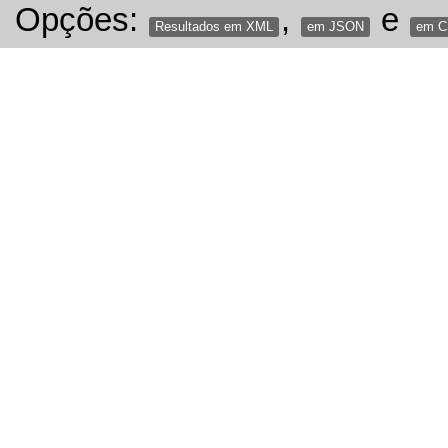
Opções:
,
e
Resultados em XML
em JSON
em 