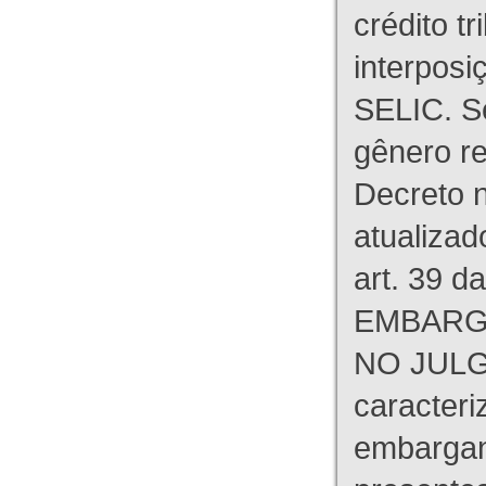
crédito tr
interpos
SELIC. S
gênero re
Decreto n
atualizad
art. 39 d
EMBARG
NO JULG
caracteri
embargant