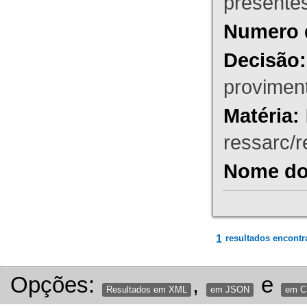
presente
Numero 
Decisão:
proviment
Matéria:
ressarc/re
Nome do 
1
resultados encontr
Opções:
,
e
Resultados em XML
em JSON
em 