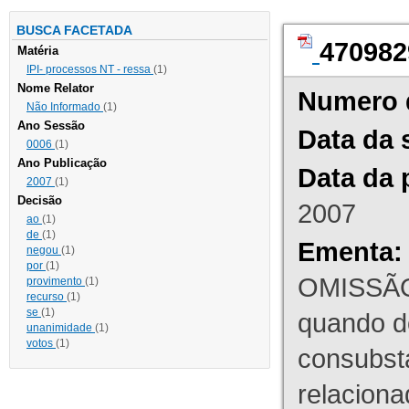
BUSCA FACETADA
470982
Matéria
IPI- processos NT - ressa
(1)
Nome Relator
Numero 
Não Informado
(1)
Ano Sessão
Data da 
0006
(1)
Ano Publicação
Data da 
2007
(1)
Decisão
2007
ao
(1)
de
(1)
Ementa:
negou
(1)
por
(1)
OMISSÃO
provimento
(1)
recurso
(1)
se
(1)
quando d
unanimidade
(1)
votos
(1)
consubst
relaciona