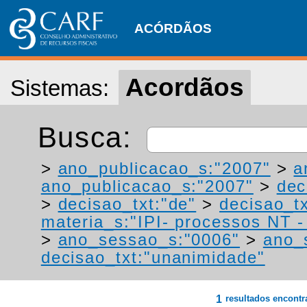
ACÓRDÃOS
Acordãos
Sistemas:
Busca:
>
ano_publicacao_s:"2007"
>
a
ano_publicacao_s:"2007"
>
dec
>
decisao_txt:"de"
>
decisao_tx
materia_s:"IPI- processos NT - r
>
ano_sessao_s:"0006"
>
ano_
decisao_txt:"unanimidade"
1
resultados encont