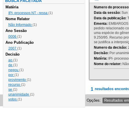
BUSCA FACETADA
Matéria
Numero do processo
Data da sessão:
Sun 
IPI- processos NT - ressa
(1)
Data da publicação:
T
Nome Relator
Ementa:
EMBARGOS DE
Não Informado
(1)
pedido relacionado co
Ano Sessão
uma espécie do gênero
0006
(1)
9.250/95. Recurso p
se justifica a interp
Ano Publicação
Numero da decisão:
2
2007
(1)
Decisão:
Por unanimid
Decisão
Matéria:
IPI- processos
ao
(1)
Nome do relator:
Não 
de
(1)
negou
(1)
por
(1)
provimento
(1)
recurso
(1)
1
resultados encontr
se
(1)
unanimidade
(1)
votos
(1)
Opções:
Resultados e