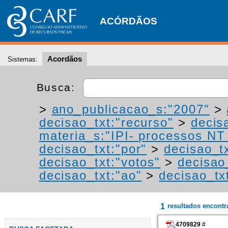
ACÓRDÃOS
Acordãos
Sistemas:
Busca:
>
ano_publicacao_s:"2007"
>
decisao_txt:"recurso"
>
decis
materia_s:"IPI- processos NT -
decisao_txt:"por"
>
decisao_tx
decisao_txt:"votos"
>
decisao
decisao_txt:"ao"
>
decisao_tx
1
resultados encont
4709829
#