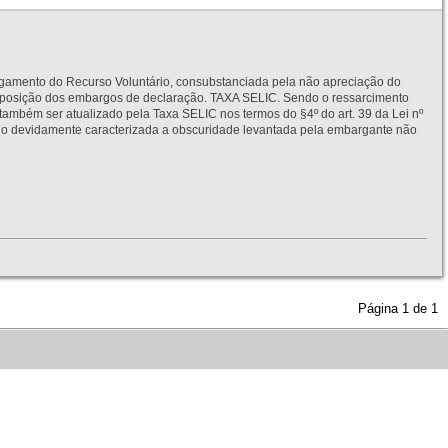
to do Recurso Voluntário, consubstanciada pela não apreciação do
interposição dos embargos de declaração. TAXA SELIC. Sendo o ressarcimento
também ser atualizado pela Taxa SELIC nos termos do §4º do art. 39 da Lei nº
idamente caracterizada a obscuridade levantada pela embargante não
Página
1
de
1