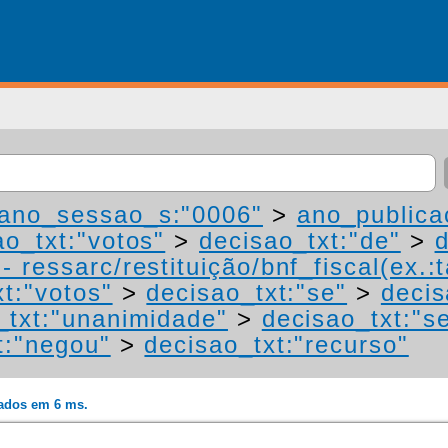
ano_sessao_s:"0006"
>
ano_publica
ao_txt:"votos"
>
decisao_txt:"de"
>
d
 ressarc/restituição/bnf_fiscal(ex.:t
t:"votos"
>
decisao_txt:"se"
>
decis
_txt:"unanimidade"
>
decisao_txt:"s
t:"negou"
>
decisao_txt:"recurso"
rados em 6 ms.