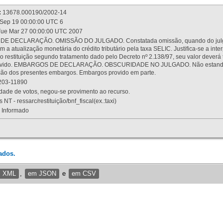
:
13678.000190/2002-14
Sep 19 00:00:00 UTC 6
ue Mar 27 00:00:00 UTC 2007
 DECLARAÇÃO. OMISSÃO DO JULGADO. Constatada omissão, quando do julgamen
m a atualização monetária do crédito tributário pela taxa SELIC. Justifica-se a 
 restituição segundo tratamento dado pelo Decreto nº 2.138/97, seu valor deverá 
rovido. EMBARGOS DE DECLARAÇÃO. OBSCURIDADE NO JULGADO. Não estando dev
osição dos presentes embargos. Embargos provido em parte.
03-11890
ade de votos, negou-se provimento ao recurso.
 NT - ressarc/restituição/bnf_fiscal(ex.:taxi)
Informado
ados.
m XML
,
em JSON
e
em CSV