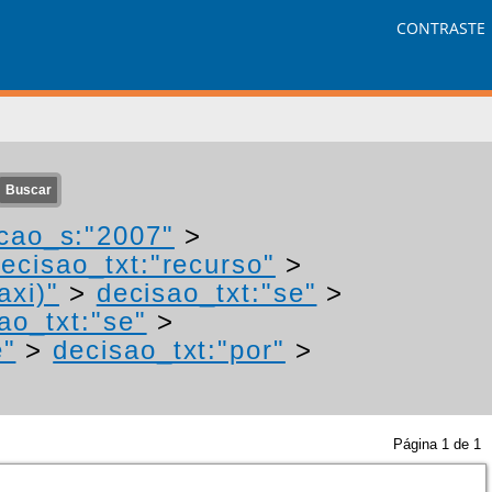
CONTRASTE
cao_s:"2007"
>
ecisao_txt:"recurso"
>
axi)"
>
decisao_txt:"se"
>
ao_txt:"se"
>
e"
>
decisao_txt:"por"
>
Página
1
de
1