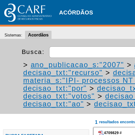
ACÓRDÃOS
Acordãos
Sistemas:
Busca:
>
ano_publicacao_s:"2007"
>
decisao_txt:"recurso"
>
decis
materia_s:"IPI- processos NT -
decisao_txt:"por"
>
decisao_tx
decisao_txt:"votos"
>
decisao
decisao_txt:"ao"
>
decisao_tx
1
resultados encont
4709829
#