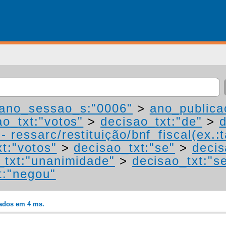
ano_sessao_s:"0006"
>
ano_publica
ao_txt:"votos"
>
decisao_txt:"de"
>
d
 ressarc/restituição/bnf_fiscal(ex.:t
t:"votos"
>
decisao_txt:"se"
>
decis
_txt:"unanimidade"
>
decisao_txt:"s
t:"negou"
rados em 4 ms.