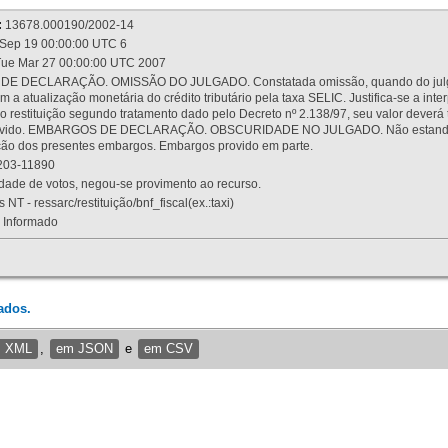
:
13678.000190/2002-14
Sep 19 00:00:00 UTC 6
ue Mar 27 00:00:00 UTC 2007
 DECLARAÇÃO. OMISSÃO DO JULGADO. Constatada omissão, quando do julgamen
m a atualização monetária do crédito tributário pela taxa SELIC. Justifica-se a 
 restituição segundo tratamento dado pelo Decreto nº 2.138/97, seu valor deverá 
rovido. EMBARGOS DE DECLARAÇÃO. OBSCURIDADE NO JULGADO. Não estando dev
osição dos presentes embargos. Embargos provido em parte.
03-11890
ade de votos, negou-se provimento ao recurso.
 NT - ressarc/restituição/bnf_fiscal(ex.:taxi)
Informado
ados.
m XML
,
em JSON
e
em CSV