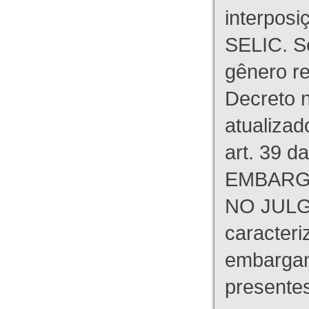
interpos
SELIC. S
gênero re
Decreto n
atualizad
art. 39 d
EMBARG
NO JULG
caracteri
embargant
presente