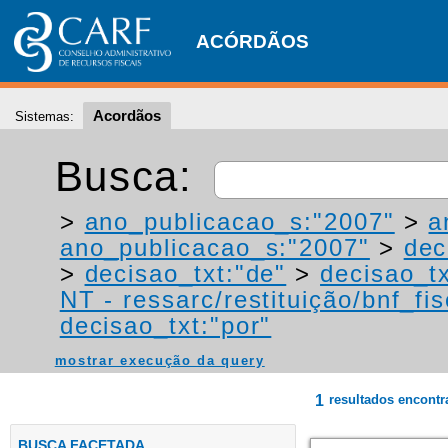
ACÓRDÃOS
Acordãos
Sistemas:
Busca:
>
ano_publicacao_s:"2007"
>
a
ano_publicacao_s:"2007"
>
dec
>
decisao_txt:"de"
>
decisao_tx
NT - ressarc/restituição/bnf_fis
decisao_txt:"por"
mostrar execução da query
1
resultados encont
BUSCA FACETADA