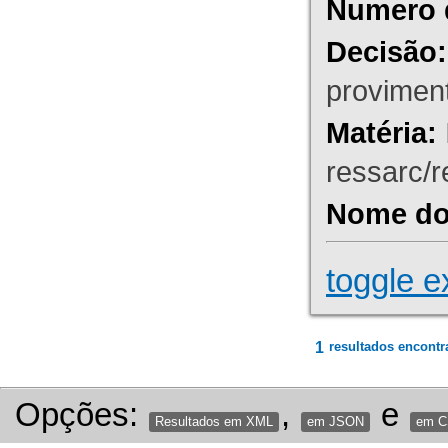
Numero 
Decisão:
proviment
Matéria:
ressarc/re
Nome do 
toggle e
1
resultados encontr
Opções:
,
e
Resultados em XML
em JSON
em 