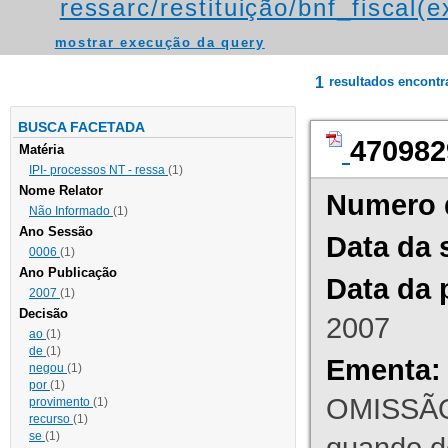
ressarc/restituição/bnf_fiscal(ex
mostrar execução da query
1
resultados encont
BUSCA FACETADA
470982
Matéria
IPI- processos NT - ressa
(1)
Nome Relator
Numero 
Não Informado
(1)
Ano Sessão
Data da 
0006
(1)
Ano Publicação
Data da 
2007
(1)
Decisão
2007
ao
(1)
de
(1)
Ementa:
negou
(1)
por
(1)
OMISSÃO
provimento
(1)
recurso
(1)
se
(1)
quando d