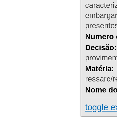
caracteri
embargant
presente
Numero 
Decisão:
proviment
Matéria:
ressarc/re
Nome do 
toggle e