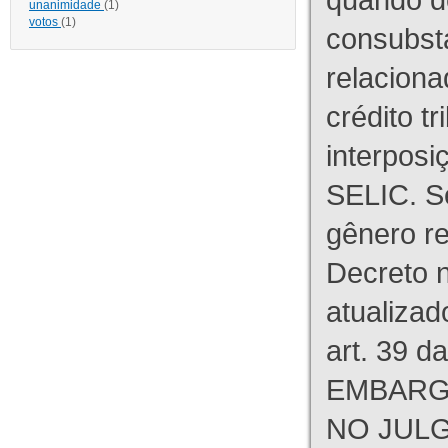
unanimidade
(1)
votos
(1)
consubst
relaciona
crédito tr
interpos
SELIC. S
gênero re
Decreto n
atualizad
art. 39 d
EMBARG
NO JULG