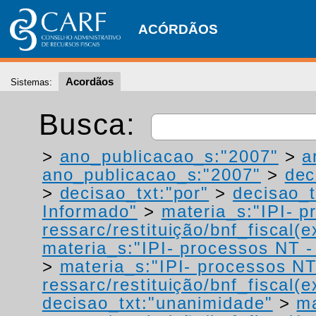
ACÓRDÃOS
Acordãos
Sistemas:
Busca:
>
ano_publicacao_s:"2007"
>
a
ano_publicacao_s:"2007"
>
dec
>
decisao_txt:"por"
>
decisao_t
Informado"
>
materia_s:"IPI- p
ressarc/restituição/bnf_fiscal(ex
materia_s:"IPI- processos NT - r
>
materia_s:"IPI- processos NT
ressarc/restituição/bnf_fiscal(ex
decisao_txt:"unanimidade"
>
ma