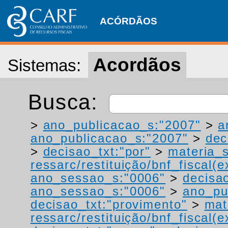
ACÓRDÃOS
Acordãos
Sistemas:
Busca:
>
ano_publicacao_s:"2007"
>
a
ano_publicacao_s:"2007"
>
dec
>
decisao_txt:"por"
>
materia_s
ressarc/restituição/bnf_fiscal(ex
ano_sessao_s:"0006"
>
decisa
ano_sessao_s:"0006"
>
ano_pu
decisao_txt:"provimento"
>
mat
ressarc/restituição/bnf_fiscal(ex