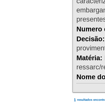
caracteri
embargant
presente
Numero 
Decisão:
proviment
Matéria:
ressarc/re
Nome do 
1
resultados encontr