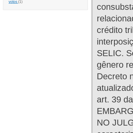
votos
(1)
consubst
relaciona
crédito tr
interpos
SELIC. S
gênero re
Decreto n
atualizad
art. 39 d
EMBARG
NO JULG