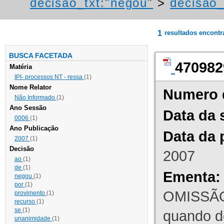
decisao_txt:"negou"
>
decisao_
1
resultados encont
BUSCA FACETADA
470982
Matéria
IPI- processos NT - ressa
(1)
Nome Relator
Numero 
Não Informado
(1)
Ano Sessão
Data da 
0006
(1)
Ano Publicação
Data da 
2007
(1)
Decisão
2007
ao
(1)
de
(1)
Ementa:
negou
(1)
por
(1)
OMISSÃO
provimento
(1)
recurso
(1)
se
(1)
quando d
unanimidade
(1)