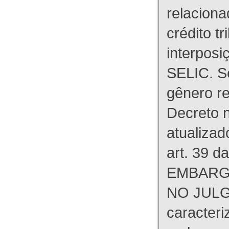
relaciona
crédito tr
interpos
SELIC. S
gênero re
Decreto n
atualizad
art. 39 d
EMBARG
NO JULG
caracteri