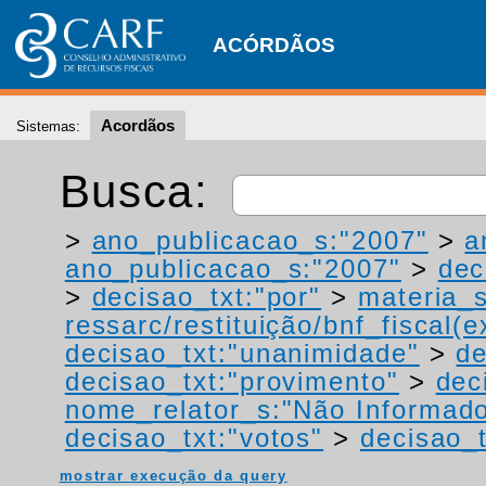
ACÓRDÃOS
Acordãos
Sistemas:
Busca:
>
ano_publicacao_s:"2007"
>
a
ano_publicacao_s:"2007"
>
dec
>
decisao_txt:"por"
>
materia_s
ressarc/restituição/bnf_fiscal(ex
decisao_txt:"unanimidade"
>
de
decisao_txt:"provimento"
>
dec
nome_relator_s:"Não Informad
decisao_txt:"votos"
>
decisao_t
mostrar execução da query