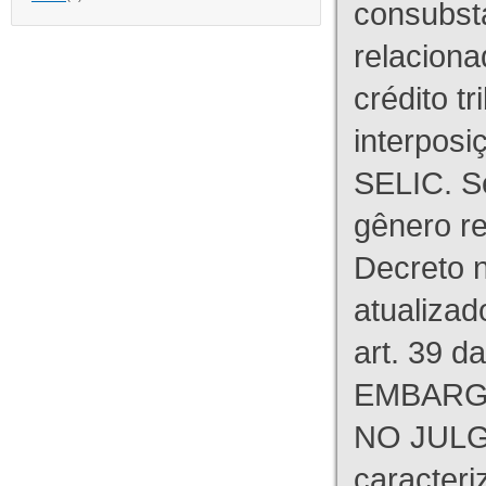
consubst
relaciona
crédito tr
interpos
SELIC. S
gênero re
Decreto n
atualizad
art. 39 d
EMBARG
NO JULG
caracteri