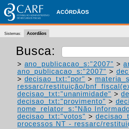
ACÓRDÃOS
Acordãos
Sistemas:
Busca:
>
ano_publicacao_s:"2007"
>
a
ano_publicacao_s:"2007"
>
dec
>
decisao_txt:"por"
>
materia_s
ressarc/restituição/bnf_fiscal(ex
decisao_txt:"unanimidade"
>
de
decisao_txt:"provimento"
>
dec
nome_relator_s:"Não Informad
decisao_txt:"votos"
>
decisao_t
processos NT - ressarc/restituiç