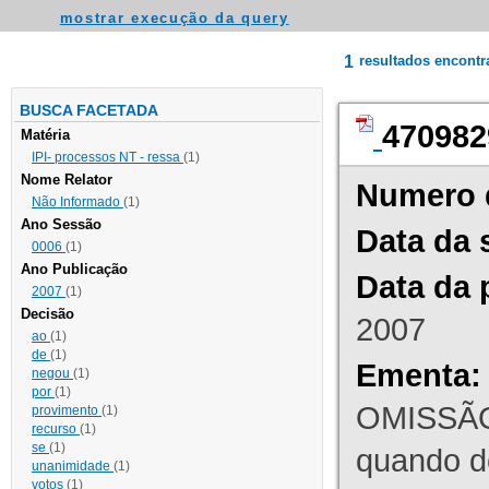
mostrar execução da query
1
resultados encont
BUSCA FACETADA
470982
Matéria
IPI- processos NT - ressa
(1)
Nome Relator
Numero 
Não Informado
(1)
Ano Sessão
Data da 
0006
(1)
Ano Publicação
Data da 
2007
(1)
Decisão
2007
ao
(1)
de
(1)
Ementa:
negou
(1)
por
(1)
OMISSÃO
provimento
(1)
recurso
(1)
se
(1)
quando d
unanimidade
(1)
votos
(1)