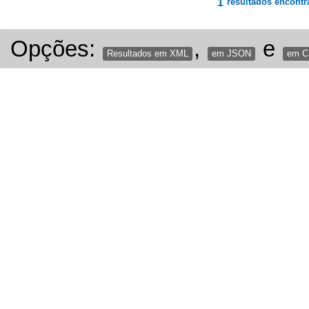
1
resultados encontr
Opções:
,
e
Resultados em XML
em JSON
em 