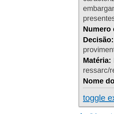
embargant
presente
Numero 
Decisão:
proviment
Matéria:
ressarc/re
Nome do 
toggle e