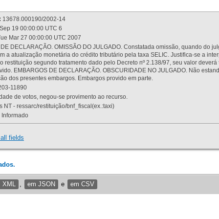
:
13678.000190/2002-14
Sep 19 00:00:00 UTC 6
ue Mar 27 00:00:00 UTC 2007
 DECLARAÇÃO. OMISSÃO DO JULGADO. Constatada omissão, quando do julgamen
m a atualização monetária do crédito tributário pela taxa SELIC. Justifica-se a 
 restituição segundo tratamento dado pelo Decreto nº 2.138/97, seu valor deverá 
rovido. EMBARGOS DE DECLARAÇÃO. OBSCURIDADE NO JULGADO. Não estando dev
osição dos presentes embargos. Embargos provido em parte.
03-11890
ade de votos, negou-se provimento ao recurso.
 NT - ressarc/restituição/bnf_fiscal(ex.:taxi)
Informado
all fields
ados.
m XML
,
em JSON
e
em CSV