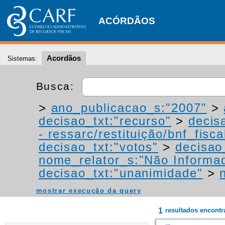
ACÓRDÃOS
Acordãos
Sistemas:
Busca:
>
ano_publicacao_s:"2007"
>
decisao_txt:"recurso"
>
decis
- ressarc/restituição/bnf_fiscal
decisao_txt:"votos"
>
decisao
nome_relator_s:"Não Informa
decisao_txt:"unanimidade"
>
mostrar execução da query
1
resultados encont