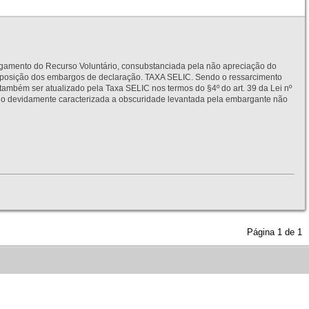
to do Recurso Voluntário, consubstanciada pela não apreciação do
interposição dos embargos de declaração. TAXA SELIC. Sendo o ressarcimento
também ser atualizado pela Taxa SELIC nos termos do §4º do art. 39 da Lei nº
idamente caracterizada a obscuridade levantada pela embargante não
Página
1
de
1