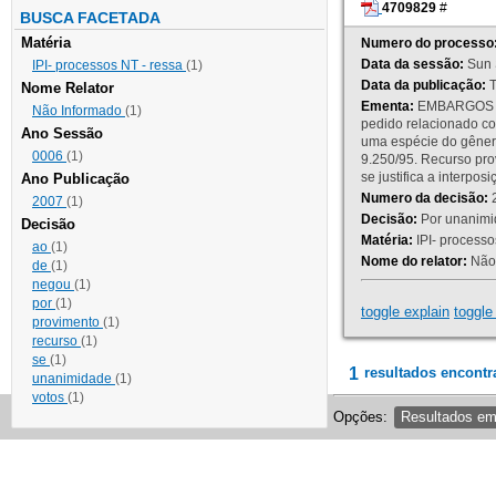
4709829
#
BUSCA FACETADA
Matéria
Numero do processo
Data da sessão:
Sun 
IPI- processos NT - ressa
(1)
Data da publicação:
T
Nome Relator
Ementa:
EMBARGOS DE
Não Informado
(1)
pedido relacionado co
Ano Sessão
uma espécie do gênero
0006
(1)
9.250/95. Recurso p
se justifica a interp
Ano Publicação
Numero da decisão:
2
2007
(1)
Decisão:
Por unanimid
Decisão
Matéria:
IPI- processos
ao
(1)
Nome do relator:
Não 
de
(1)
negou
(1)
por
(1)
toggle explain
toggle 
provimento
(1)
recurso
(1)
se
(1)
1
resultados encontr
unanimidade
(1)
votos
(1)
Opções:
Resultados e