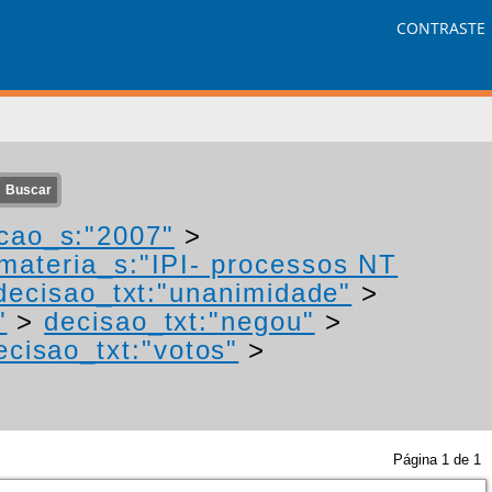
CONTRASTE
cao_s:"2007"
>
materia_s:"IPI- processos NT
decisao_txt:"unanimidade"
>
"
>
decisao_txt:"negou"
>
ecisao_txt:"votos"
>
Página
1
de
1