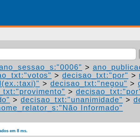
ano_sessao_s:"0006"
>
ano_publica
ao_txt:"votos"
>
decisao_txt:"por"
>
(ex.:taxi)"
>
decisao_txt:"negou"
>
_txt:"provimento"
>
decisao_txt:"por
do"
>
decisao_txt:"unanimidade"
>
d
nome_relator_s:"Não Informado"
rados em 8 ms.