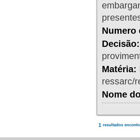
embargant
presente
Numero 
Decisão:
proviment
Matéria:
ressarc/re
Nome do 
1
resultados encontr