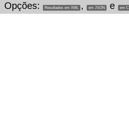
Opções:
,
e
Resultados em XML
em JSON
em 