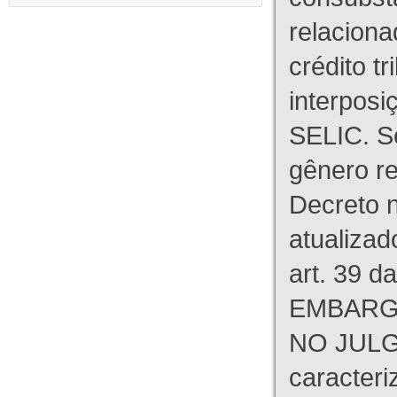
relaciona
crédito tr
interpos
SELIC. S
gênero re
Decreto n
atualizad
art. 39 d
EMBARG
NO JULG
caracteri