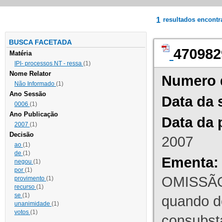
1
resultados encont
BUSCA FACETADA
470982
Matéria
IPI- processos NT - ressa
(1)
Nome Relator
Numero 
Não Informado
(1)
Ano Sessão
Data da 
0006
(1)
Ano Publicação
Data da 
2007
(1)
Decisão
2007
ao
(1)
de
(1)
Ementa:
negou
(1)
por
(1)
OMISSÃO
provimento
(1)
recurso
(1)
se
(1)
quando d
unanimidade
(1)
votos
(1)
consubst