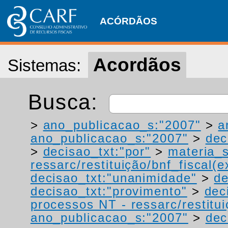
ACÓRDÃOS
Acordãos
Sistemas:
Busca:
>
ano_publicacao_s:"2007"
>
a
ano_publicacao_s:"2007"
>
dec
>
decisao_txt:"por"
>
materia_s
ressarc/restituição/bnf_fiscal(ex
decisao_txt:"unanimidade"
>
de
decisao_txt:"provimento"
>
dec
processos NT - ressarc/restituiç
ano_publicacao_s:"2007"
>
dec